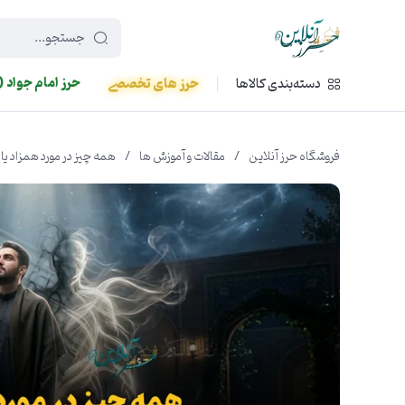
449f43cf-3da2-4422-bb12-2566cb5b8b05
حرز امام جواد (
دسته‌بندی کالاها
حرز های تخصصی
فروشگاه حرز آنلاین
/
مقالات و آموزش ها
/
همه چیز در مورد همزاد یا 