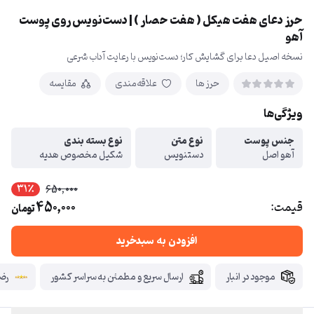
حرز دعای هفت هیکل ( هفت حصار ) | دست‌نویس روی پوست
آهو
نسخه اصیل دعا برای گشایش کار؛ دست‌نویس با رعایت آداب شرعی
حرز ها
علاقه‌مندی
مقایسه
ویژگی‌ها
جنس پوست
نوع متن
نوع بسته بندی
آهو اصل
دستنویس
شکیل مخصوص هدیه
31٪
650,000
450,000
قیمت:
تومان
افزودن به سبدخرید
موجود در انبار
ارسال سریع و مطمئن به سراسر کشور
رضا