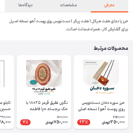
معرفی
مشخصات
دیدگاه‌ها
حرز یا دعای هفت هیکل ( هفت پیکر ) دست‌نویس روی پوست آهو، نسخه اصیل
برای گشایش کار ، همراه ضمانت اصالت.
محصولات مرتبط
حرز سوره دخان دست‌نویس
نگین عقیق قرمز ۲۵×۱۸ با
تابلو م
روی پوست آهو | نسخه اصلی
حک برجسته «یا فاطمه
حسین ا
با آداب شرعی
الزهرا» و آیه‌الکرسی
390,000
800,000
450,000
8,000
750,000
350,000
7٪
23٪
تومان
تومان