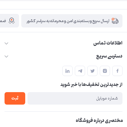
ضمان
ارسال سریع و بسته‌بندی امن و محرمانه به سراسر کشور
اطلاعات تماس
09210446578
دسترسی سریع
herzeonline@gmail.com
حساب کاربری
مشهد مقدس ،خیابان امام رضا(ع) ، حرم مطهر رضوی ، فلکه آب ، بازار
مجله فروشگاه
امام رضا (ع)
از جدید‌ترین تخفیف‌ها با‌ خبر شوید
لیست محصولات
درباره ما
ثبت
تماس با ما
مختصری درباره فروشگاه