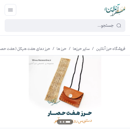
449f43cf-3da2-4422-bb12-2566cb5b8b05
فروشگاه حرز آنلاین
/
سایر حرزها
/
حرز ها
/
حرز دعای هفت هیکل ( هفت حصار 