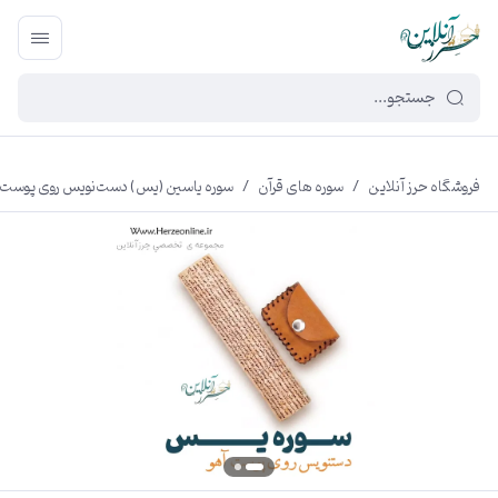
449f43cf-3da2-4422-bb12-2566cb5b8b05
فروشگاه حرز آنلاین
/
سوره های قرآن
/
سوره یاسین (یس) دست‌نویس روی پوست آه