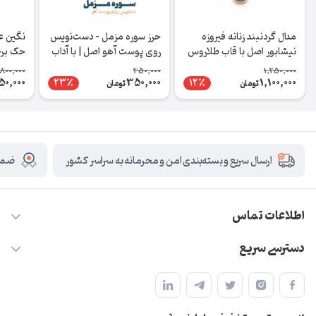
مدال گردنبند زنانه فیروزه
حرز سوره مزمل – دست‌نویس
نیشابور اصل با قاب طلاروس
روی پوست آهو اصل | با آداب
حک برج
شرعی
سوره ت
800,000
450,000
1,250,000
50,000
350,000
1,100,000
23٪
12٪
تومان
تومان
ضمان
ارسال سریع و بسته‌بندی امن و محرمانه به سراسر کشور
اطلاعات تماس
09210446578
دسترسی سریع
herzeonline@gmail.com
حساب کاربری
مشهد مقدس ،خیابان امام رضا(ع) ، حرم مطهر رضوی ، فلکه آب ، بازار
مجله فروشگاه
امام رضا (ع)