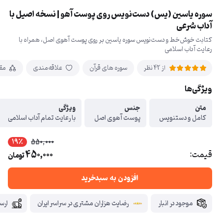
سوره یاسین (یس) دست‌نویس روی پوست آهو | نسخه اصیل با
آداب شرعی
کتابت خوش‌خط و دست‌نویس سوره یاسین بر روی پوست آهوی اصل، همراه با
رعایت آداب اسلامی
سوره های قرآن
علاقه‌مندی
مق
از 42 نظر
ویژگی‌ها
متن
جنس
ویژگی
کامل و دستنویس
پوست آهوی اصل
با رعایت تمام آداب اسلامی
19٪
550,000
450,000
قیمت:
تومان
افزودن به سبدخرید
موجود در انبار
رضایت هزاران مشتری در سراسر ایران
ارس