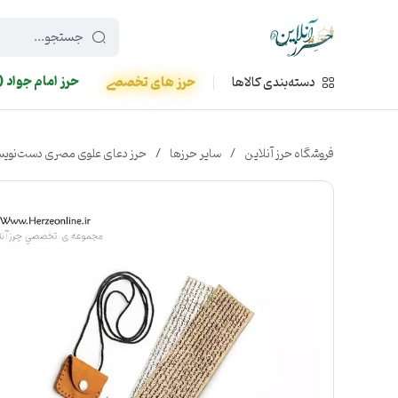
449f43cf-3da2-4422-bb12-2566cb5b8b05
حرز امام جواد (
دسته‌بندی کالاها
حرز های تخصصی
فروشگاه حرز آنلاین
/
سایر حرزها
/
حرز دعای علوی مصری دست‌نویس 