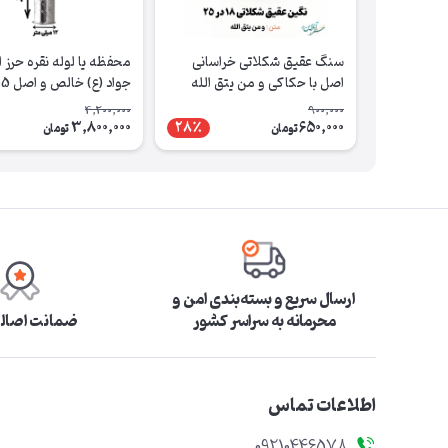
سنگ عقیق شکلاتی خراسانی
محفظه یا لوله نقره حرز ا
اصل با حکاکی و من یتق الله
جواد (ع) 
5cm
4,200,000
900,000
3,800,000
650,000
28٪
تومان
تومان
ارسال سریع و بسته‌بندی امن و
محرمانه به سراسر کشور
ضمانت اصالت
اطلاعات تماس