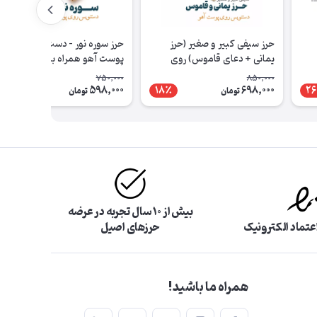
حرز سیفی کبیر و صغیر (حرز
حرز سوره نور – دست‌نویس روی
یمانی + دعای قاموس) روی
پوست آهو همراه با گردن‌آویز
پوست آهو
چرمی
750,000
850,000
598,000
698,000
21٪
18٪
2
تومان
تومان
بیش از ۱۰ سال تجربه در عرضه
اعتماد الکترونیک
حرزهای اصیل
همراه ما باشید!