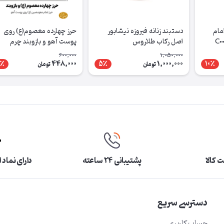
مام
دستبند زنانه فیروزه نیشابور
حرز چهارده معصوم(ع) روی
خالص و اصل C005
اصل رکاب طلاروس
پوست آهو و بازوبند چرم
600,000
1,050,000
448,000
1,000,000
6٪
5٪
10٪
تومان
تومان
 کالا
پشتیبانی ۲۴ ساعته
دارای نماد 
دسترسی سریع
حساب کاربری