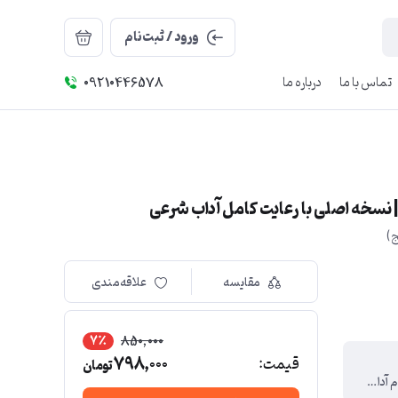
ورود / ثبت‌نام
تماس با ما
درباره ما
09210446578
سخه اصلی با رعایت کامل آداب شرعی
ج)
مقایسه
علاقه‌مندی
7٪
850,000
798,000
قیمت:
تومان
با رعایت تمام آداب اسلامی