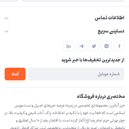
اطلاعات تماس
09210446578
دسترسی سریع
herzeonline@gmail.com
حساب کاربری
مشهد مقدس ،خیابان امام رضا(ع) ، حرم مطهر رضوی ، فلکه آب ، بازار
مجله فروشگاه
امام رضا (ع)
از جدید‌ترین تخفیف‌ها با‌ خبر شوید
لیست محصولات
درباره ما
ثبت
تماس با ما
مختصری درباره فروشگاه
حرز آنلاین، مجموعه‌ای تخصصی در زمینه عرضه حرزهای اصیل و دست‌نویس
اسلامی است که فعالیت خود را با تکیه بر اعتقادات پاک، آداب شرعی و کیفیت بالا، در
جوار نورانی حرم امام رضا (ع) آغاز کرده است.با افتخار بعد از 10 سال تحقیق و
پژوهش و خدمات ، امروز به یکی از معتبرترین و تخصصی‌ترین مراکز فروش ادعیه،