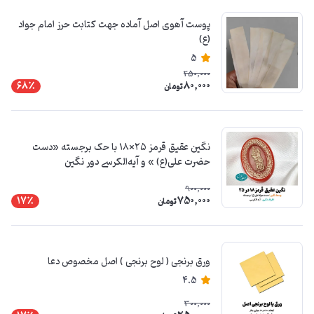
پوست آهوی اصل آماده جهت کتابت حرز امام جواد
(ع)
5
250,000
80,000
68٪
تومان
نگین عقیق قرمز ۲۵×۱۸ با حک برجسته «دست
حضرت علی(ع) » و آیه‌الکرسی دور نگین
900,000
750,000
17٪
تومان
ورق برنجی ( لوح برنجی ) اصل مخصوص دعا
4.5
300,000