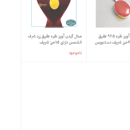
مدال گردن آویز نقره 925 عقیق
مدال گردن آویز نقره عقیق زرد شرف
قرمز دارای 4حرز شریف دستنویس
الشمس دارای 15حرز شریف
آهو
دستنویس روی پوست آهو
ناموجود