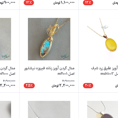
900,000
1,100,000
12٪
12٪
ومان
تومان
توم
آویز عقیق زرد شرف
مدال گردن آویز زنانه فیروزه نیشابور
مدال گردن آ
msh
اصل mf1001
اصل mf1000
2,900,000
2,900,000
2,200,000
2,200,000
25٪
20٪
ان
تومان