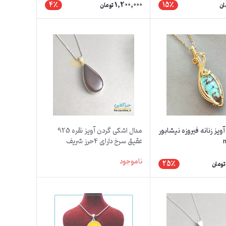
1,200,000
4٪
15٪
ان
تومان
ویز زنانه فیروزه نیشابور
مدال اشکی گردن آویز نقره 925
عقیق سرخ دارای 4حرز شریف
دستنویس روی پوست آهو
ناموجود
25٪
تومان