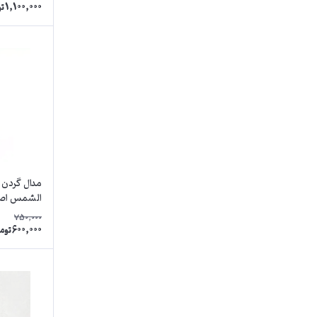
1,100,000
ت
مدال گردن 
الشمس اصل 1003
750,000
600,000
توم