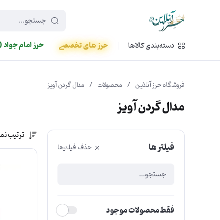
449f43cf-3da2-4422-bb12-2566cb5b8b05
حرز امام جواد (
دسته‌بندی کالاها
حرز های تخصصی
فروشگاه حرز آنلاین
/
محصولات
/
مدال گردن آویز
مدال گردن آویز
ترتیب نم
فیلتر ها
حذف فیلترها
فقط محصولات موجود