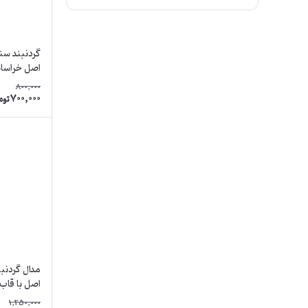
گردنبند سن
اصل خراسا
800,000
700,000
توم
مدال گردنبن
اصل با قاب
1,250,000