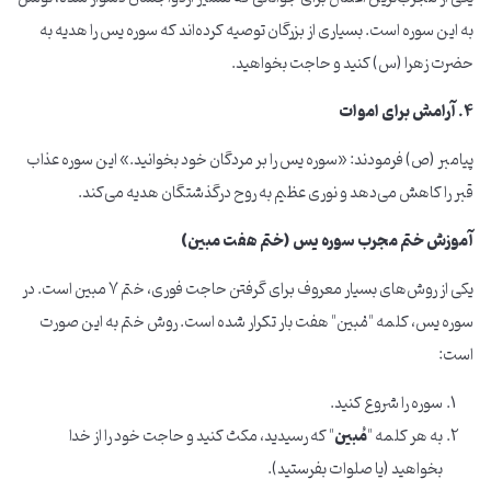
به این سوره است. بسیاری از بزرگان توصیه کرده‌اند که سوره یس را هدیه به
حضرت زهرا (س) کنید و حاجت بخواهید.
۴. آرامش برای اموات
پیامبر (ص) فرمودند: «سوره یس را بر مردگان خود بخوانید.» این سوره عذاب
قبر را کاهش می‌دهد و نوری عظیم به روح درگذشتگان هدیه می‌کند.
آموزش ختم مجرب سوره یس (ختم هفت مبین)
یکی از روش‌های بسیار معروف برای گرفتن حاجت فوری، ختم ۷ مبین است. در
سوره یس، کلمه "مُبین" هفت بار تکرار شده است. روش ختم به این صورت
است:
سوره را شروع کنید.
به هر کلمه "
مُبین
" که رسیدید، مکث کنید و حاجت خود را از خدا
بخواهید (یا صلوات بفرستید).