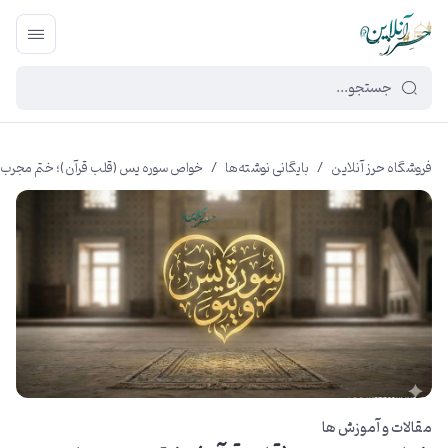
449f43cf-3da2-4422-bb12-2566cb5b8b05
فروشگاه حرز آنلاین
/
بایگانی نوشته‌ها
/
خواص سوره یس (قلب قرآن)؛ ختم مجرب 
مقالات و آموزش ها