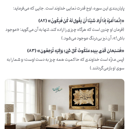
پایان‌بندی این سوره، اوج قدرت نمایی خداوند است. جایی که می‌فرماید:
«إِنَّمَا أَمْرُهُ إِذَا أَرَادَ شَیْئًا أَنْ یَقُولَ لَهُ کُنْ فَیَکُونُ» (۸۲)
(فرمان او چنین است که هرگاه چیزی را اراده کند، تنها به آن می‌گوید: «موجود
باش!»، آن نیز بی‌درنگ موجود می‌شود.)
«فَسُبْحَانَ الَّذِی بِیَدِهِ مَلَکُوتُ کُلِّ شَیْءٍ وَإِلَیْهِ تُرْجَعُونَ» (۸۳)
(پس منزّه است خداوندی که حاکمیت همه چیز به دست اوست؛ و شما را به
سوی او بازمی‌گردانند.)