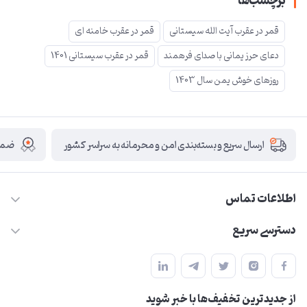
برچسب‌ها
قمر در عقرب آیت الله سیستانی
قمر در عقرب خامنه ای
دعای حرز یمانی با صدای فرهمند
قمر در عقرب سیستانی 1401
روزهای خوش یمن سال 1403
ضمان
ارسال سریع و بسته‌بندی امن و محرمانه به سراسر کشور
اطلاعات تماس
09210446578
دسترسی سریع
herzeonline@gmail.com
حساب کاربری
مشهد مقدس ،خیابان امام رضا(ع) ، حرم مطهر رضوی ، فلکه آب ، بازار
مجله فروشگاه
امام رضا (ع)
از جدید‌ترین تخفیف‌ها با‌ خبر شوید
لیست محصولات