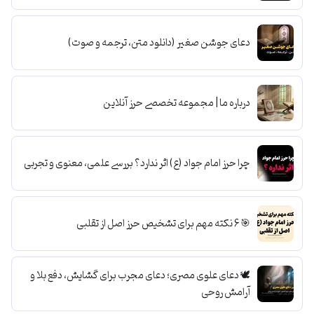
دعای جوشن صغیر (دانلود متن، ترجمه و صوت)
درباره ما | مجموعه تخصصی حرز آنلاین
چرا حرز امام جواد (ع) اثر ندارد؟ بررسی علمی، معنوی و تجربی
🎯 6 نکته مهم برای تشخیص حرز اصل از تقلبی
🕊️ دعای علوی مصری؛ دعای مجرب برای گشایش، دفع بلا و
آرامش روحی