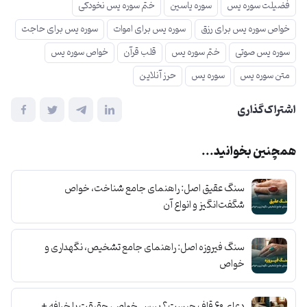
فضیلت سوره یس
سوره یاسین
ختم سوره یس نخودکی
خواص سوره یس برای رزق
سوره یس برای اموات
سوره یس برای حاجت
سوره یس صوتی
ختم سوره یس
قلب قرآن
خواص سوره یس
متن سوره یس
سوره یس
حرز آنلاین
اشتراک‌گذاری
همچنین بخوانید...
سنگ عقیق اصل: راهنمای جامع شناخت، خواص
شگفت‌انگیز و انواع آن
سنگ فیروزه اصل: راهنمای جامع تشخیص، نگهداری و
خواص
دعای ۶۰ قاف چیست؟ بررسی خواص، حقیقت یا خرافه +