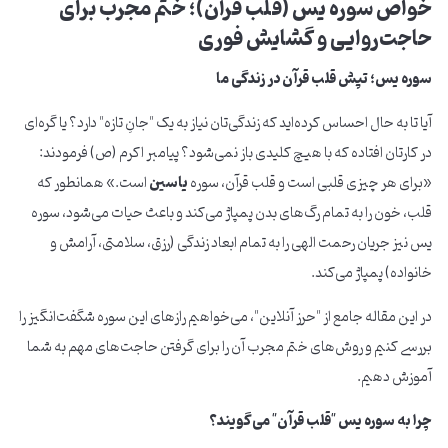
خواص سوره یس (قلب قرآن)؛ ختم مجرب برای
حاجت‌روایی و گشایش فوری
سوره یس؛ تپش قلب قرآن در زندگی ما
آیا تا به حال احساس کرده‌اید که زندگی‌تان نیاز به یک "جانِ تازه" دارد؟ یا گره‌ای
در کارتان افتاده که با هیچ کلیدی باز نمی‌شود؟ پیامبر اکرم (ص) فرمودند:
«برای هر چیزی قلبی است و قلب قرآن، سوره
یاسین
است.» همانطور که
قلب، خون را به تمام رگ‌های بدن پمپاژ می‌کند و باعث حیات می‌شود، سوره
یس نیز جریان رحمت الهی را به تمام ابعاد زندگی (رزق، سلامتی، آرامش و
خانواده) پمپاژ می‌کند.
در این مقاله جامع از "حرز آنلاین"، می‌خواهیم رازهای این سوره شگفت‌انگیز را
بررسی کنیم و روش‌های ختم مجرب آن را برای گرفتن حاجت‌های مهم به شما
آموزش دهیم.
چرا به سوره یس "قلب قرآن" می‌گویند؟