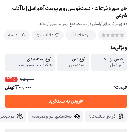
حرز سوره نازعات – دست‌نویس روی پوست آهو اصل | با آداب
شرعی
دعای قرآنی برای آرامش در قیامت، دفع ترس و ایمنی از بلاها
سوره های قرآن
علاقه‌مندی
مقایسه
ویژگی‌ها
جنس پوست
نوع متن
نوع بسته بندی
آهو اصل
دستنویس
شکیل مخصوص هدیه
34٪
450,000
300,000
قیمت:
تومان
افزودن به سبدخرید
گارانتی اصالت کالا
بسته‌بندی امن و محرمانه
موجود در ا