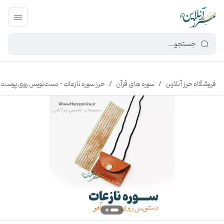
449f43cf-3da2-4422-bb12-2566cb5b8b05
فروشگاه حرز آنلاین
/
سوره های قرآن
/
حرز سوره نازعات – دست‌نویس روی پوست آه