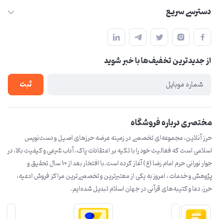
09210446578
دسترسی سریع
herzeonline@gmail.com
حساب کاربری
مشهد مقدس ،خیابان امام رضا(ع) ، حرم مطهر رضوی ، فلکه آب ، بازار
مجله فروشگاه
امام رضا (ع)
از جدید‌ترین تخفیف‌ها با‌ خبر شوید
لیست محصولات
درباره ما
ثبت
تماس با ما
مختصری درباره فروشگاه
حرز آنلاین، مجموعه‌ای تخصصی در زمینه عرضه حرزهای اصیل و دست‌نویس
اسلامی است که فعالیت خود را با تکیه بر اعتقادات پاک، آداب شرعی و کیفیت بالا، در
جوار نورانی حرم امام رضا (ع) آغاز کرده است.با افتخار بعد از 10 سال تحقیق و
پژوهش و خدمات ، امروز به یکی از معتبرترین و تخصصی‌ترین مراکز فروش ادعیه،
حرز، دعا و کتیبه‌های قرآنی در جهان اسلام تبدیل شده‌ایم.