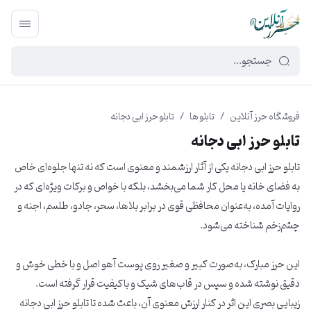
449f43cf-3da2-4422-bb12-2566cb5b8b05
فروشگاه حرز آنلاین
/
تابلو ها
/
تابلو حرز ابی دجانه
تابلو حرز ابی دجانه
تابلو حرز ابی دجانه یکی از آثار ارزشمند و معنوی است که نه تنها جلوه‌ای خاص
به فضای خانه یا محل کار شما می‌بخشد، بلکه با خواص و برکات ویژه‌ای که در
روایات آمده، به‌عنوان محافظی قوی در برابر بلاها، سحر، جادو، طلسم، اجنه و
چشم‌زخم شناخته می‌شود.
این حرز مبارک، به‌صورت کبیر و صغیر روی پوست آهو اصل و با خطی خوش و
دقیق نوشته شده و سپس در قاب‌های شیک و باکیفیت قرار گرفته است.
زیبایی بصری این اثر در کنار ارزش معنوی آن، باعث شده تا تابلو حرز ابی دجانه