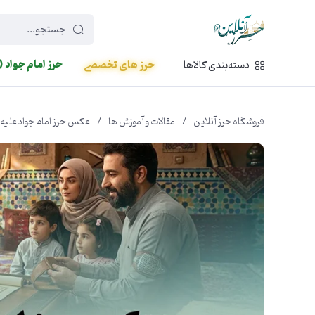
449f43cf-3da2-4422-bb12-2566cb5b8b05
حرز امام جواد (
دسته‌بندی کالاها
حرز های تخصصی
فروشگاه حرز آنلاین
/
مقالات و آموزش ها
/
عکس حرز امام جواد علیه 