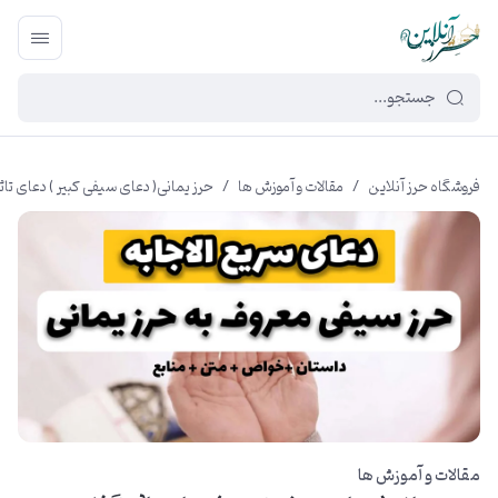
449f43cf-3da2-4422-bb12-2566cb5b8b05
فروشگاه حرز آنلاین
/
مقالات و آموزش ها
/
حرز یمانی( دعای سیفی کبیر ) دعای تاثیرگ
مقالات و آموزش ها