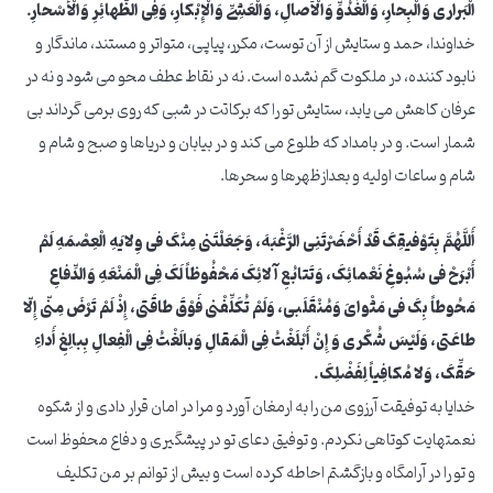
الْبَراری وَالْبِحارِ، وَالْغُدُوِّ وَالْآصالِ، وَالْعَشِیِّ وَالْإِبْکارِ، وَفِی الظَّهائِرِ وَالْأَسْحارِ.
خداوندا، حمد و ستایش از آن توست، مکرر، پیاپی، متواتر و مستند، ماندگار و
نابود کننده، در ملکوت گم نشده است. نه در نقاط عطف محو می شود و نه در
عرفان کاهش می یابد، ستایش تو را که برکاتت در شبی که روی برمی گرداند بی
شمار است. و در بامداد که طلوع می کند و در بیابان و دریاها و صبح و شام و
شام و ساعات اولیه و بعدازظهرها و سحرها.
أَللَّهُمَّ بِتَوْفیقِکَ قَدْ أَحْضَرْتَنِی الرَّغْبَهَ، وَجَعَلْتَنی مِنْکَ فی وِلایَهِ الْعِصْمَهِ لَمْ
أَبْرَحْ فی سُبُوغِ نَعْمائِکَ، وَتَتابُعِ آلائِکَ مَحْفُوظاً لَکَ فِی الْمَنْعَهِ وَالدِّفاعِ
مَحُوطاً بِکَ فی مَثْوایَ وَمُنْقَلَبی، وَلَمْ تُکَلِّفْنی فَوْقَ طاقَتی، إِذْ لَمْ تَرْضَ مِنّی إِلّا
طاعَتی، وَلَیْسَ شُکْری وَ إِنْ أَبْلَغْتُ فِی الْمَقالِ وَبالَغْتُ فِی الْفِعالِ بِبالِغِ أَداءِ
حَقِّکَ، وَلا مُکافِیاً لِفَضْلِکَ.
خدایا به توفیقت آرزوی من را به ارمغان آورد و مرا در امان قرار دادی و از شکوه
نعمتهایت کوتاهی نکردم. و توفیق دعای تو در پیشگیری و دفاع محفوظ است
و تو را در آرامگاه و بازگشتم احاطه کرده است و بیش از توانم بر من تکلیف