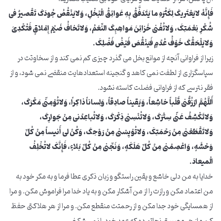
فَإِنَّهُ لایَعْتَریکَ لِکَثْرَهِ ما یَتَدَفَّقُ بِهِ عَوائِقُ الْبُخْلِ، وَلایَنْقُصُ جُودَکَ تَقْصیرٌ فی
شُکْرِ نِعْمَتِکَ، وَلاتُفْنی خَزائِنَ مَواهِبِکَ النِّعَمُ، وَلاتَخافُ ضَیْمَ إِمْلاقٍ فَتُکْدِیَ
وَلایَلْحَقُکَ خَوْفُ عُدْمٍ فَیَنْقُصَ فَیْضُ فَضْلِکَ.
زیرا از فراوانی آنچه از موانع بخل می گذرد چیزی کم نمی کند و از سخاوتت در
سپاسگزاری از لطفت نمی کاهد و گنجینه استعدادهایت منقضی نمی شود، و از
فقر نترسی که از فراوانی فضلت کاسته نشود.
أَللَّهُمَّ ارْزُقْنی قَلْباً خاشِعاً، وَیَقیناً صادِقاً، وَلِساناً ذاکِراً، وَلاتُوْمِنّی مَکْرَکَ،
وَلاتَکْشِفْ عَنّی سِتْرَکَ، وَلاتُنْسِنی ذِکْرَکَ، وَلاتُباعِدْنی مِنْ جَوارِکَ،
وَلاتَقْطَعْنی مِنْ رَحْمَتِکَ، وَلاتُوْیِسْنی مِنْ رَوْحِکَ، وَکُنْ لی أَنیساً مِنْ کُلِّ
وَحْشَهٍ، وَاعْصِمْنی مِنْ کُلِّ هَلَکَهٍ، وَنَجِّنی مِنْ کُلِّ بَلاءٍ، فَإِنَّکَ لاتُخْلِفُ
الْمیعادَ.
خدایا به من دلی خاشع و یقین راستگو و زبان ذکری عطا فرما و به مکر خود به
من اعتماد مکن و رازت را از من آشکار مکن و به یاد خدا مرا فراموش مکن. و مرا
از همسایگی خود جدا مکن و از رحمتت منقطع مکن. و مرا از هر هلاکتی حفظ