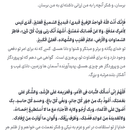
برسان، و شکر آنچه را به من ارزانی داشته‌ای به من برسان.
فَإِنَّکَ أَنْتَ اللَّهُ الْواحِدُ الرَّفیعُ الْبَدی‏ءُ الْبَدیعُ السَّمیعُ الْعَلیمُ، اَلَّذی لَیْسَ
لِأَمْرِکَ مَدْفَعٌ، وَلا عَنْ قَضائِکَ مُمْتَنِعٌ، أَشْهَدُ أَنَّکَ رَبّی وَرَبُّ کُلِّ شَیْ‏ءٍ، فاطِرُ
السَّماواتِ وَالْأَرْضِ، عالِمُ الْغَیْبِ وَالشَّهادَهِ، اَلْعَلِیُّ الْکَبیرُ.
تو خدای یگانه و برتر و مبتکر و شنوا و دانا هستی. کسی که نه برای امر تو دفعی
وجود دارد و نه برای قضاوت تو، پرهیزی است. گواهی می دهم که تو پروردگار
من و پروردگار هر چیزی هستی، پدیدآورنده آسمان ها و زمین، دانای غیب و
آشکار، بلندمرتبه و بزرگ.
أَللَّهُمَّ إِنّی أَسْأَلُکَ الثَّباتَ فِی الْأَمْرِ، وَالْعَزیمَهَ عَلَی الرُّشْدِ، وَالشُّکْرَ عَلی
نِعْمَتِکَ، أَعُوذُ بِکَ مِنْ جَوْرِ کُلِّ جائِرٍ، وَبَغْیِ کُلِّ باغٍ، وَحَسَدِ کُلِّ حاسِدٍ، بِکَ
أَصُولُ عَلَی الْأَعْداءِ، وَبِکَ أَرْجُو وِلایَهَ الْأَحِبَّاءِ مَعَ ما لا أَسْتَطیعُ إِحْصاءَهُ،
وَلاتَعْدیدَهُ مِنْ عَوائِدِ فَضْلِکَ، وَطُرَفِ رِزْقِکَ، وَأَلْوانِ ما أَوْلَیْتَ مِنْ إِرْفادِکَ.
خدایا از تو استقامت در امر و عزم به نیکی و شکر نعمتت می خواهم و از ظلم هر