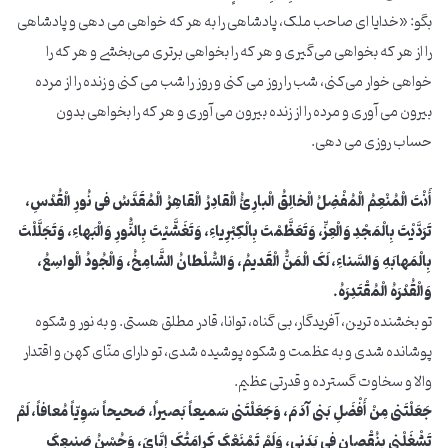
بگو: «خدایا ای صاحب ملک، پادشاهی را به هر که خواهی می دهی و پادشاهی
را از هر که بخواهی می‌گیری و هر که را بخواهی برتری می‌بخشی و هر که را
خواهی خوار می‌کنی، شب را روز می کنی و روز را شب می کنی و زنده را از مرده
بیرون می آوری و مرده را از زنده بیرون می آوری و هر که را بخواهی بدون
حساب روزی می دهی.
أَنْتَ الْمُنْعِمُ الْمُفْضِلُ الْخالِقُ الْبارِئُ الْقادِرُ الْقاهِرُ الْمُقَدَّسُ فی نُورِ الْقُدْسِ،
تَرَدَّیْتَ بِالْمَجْدِ وَالْعِزِّ، وَتَعَظَّمْتَ بِالْکِبْرِیاءِ، وَتَغَشَّیْتَ بِالنُّورِ وَالْبَهاءِ، وَتَجَلَّلْتَ
بِالْمَهابَهِ وَالسَّناءِ، لَکَ الْمَنُّ الْقَدیمُ، وَالسُّلْطانُ الشَّامِخُ، وَالْجُودُ الْواسِعُ،
وَالْقُدْرَهُ الْمُقْتَدِرَهُ.
تو بخشنده ترین، آفریدگار، بی گناه، توانا، قادر مطلق هستی. و به نور و شکوه
پوشانده شدی و به عظمت و شکوه پوشیده شدی، تو دارای منّای کهن و اقتدار
والا و سخاوت گسترده و قدرتی عظیم.
جَعَلْتَنی مِنْ أَفْضَلِ بَنی آدَمَ، وَجَعَلْتَنی سَمیعاً بَصیراً، صَحیحاً سَوِیّاً مُعافاً، لَمْ
تَشْغَلْنی بِنُقْصانٍ فی بَدَنی، وَلَمْ تَمْنَعْکَ کَرامَتُکَ إِیَّایَ، وَحُسْنُ صَنیعِکَ