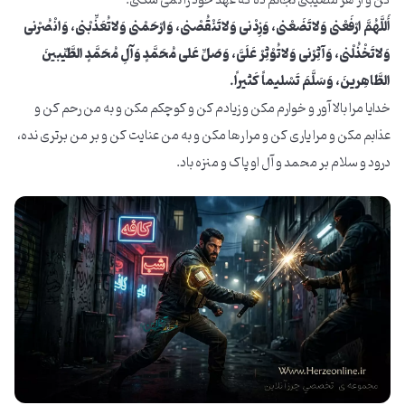
کن و از هر مصیبتی نجاتم ده که عهد خود را نمی شکنی.
أَللَّهُمَّ ارْفَعْنی وَلاتَضَعْنی، وَزِدْنی وَلاتَنْقُصْنی، وَارْحَمْنی وَلاتُعَذِّبْنی، وَانْصُرْنی
وَلاتَخْذُلْنی، وَآثِرْنی وَلاتُوْثِرْ عَلَیَّ، وَصَلِّ عَلی مُحَمَّدٍ وَآلِ مُحَمَّدٍ الطَّیِّبینَ
الطَّاهِرینَ، وَسَلَّمَ تَسْلیماً کَثیراً.
خدایا مرا بالا آور و خوارم مکن و زیادم کن و کوچکم مکن و به من رحم کن و
عذابم مکن و مرا یاری کن و مرا رها مکن و به من عنایت کن و بر من برتری نده،
درود و سلام بر محمد و آل او پاک و منزه باد.