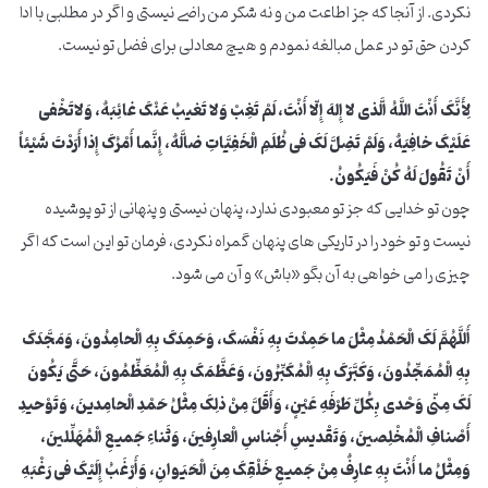
نکردی. از آنجا که جز اطاعت من و نه شکر من راضی نیستی و اگر در مطلبی با ادا
کردن حق تو در عمل مبالغه نمودم و هیچ معادلی برای فضل تو نیست.
لِأَنَّکَ أَنْتَ اللَّهُ الَّذی لا إِلهَ إِلّا أَنْتَ، لَمْ تَغِبْ وَلا تَغیبُ عَنْکَ غائِبَهٌ، وَلاتَخْفی
عَلَیْکَ خافِیَهٌ، وَلَمْ تَضِلَّ لَکَ فی ظُلَمِ الْخَفِیَّاتِ ضالَّهٌ، إِنَّما أَمْرُکَ إِذا أَرَدْتَ شَیْئاً
أَنْ تَقُولَ لَهُ کُنْ فَیَکُونُ.
چون تو خدایی که جز تو معبودی ندارد، پنهان نیستی و پنهانی از تو پوشیده
نیست و تو خود را در تاریکی های پنهان گمراه نکردی، فرمان تو این است که اگر
چیزی را می خواهی به آن بگو «باش» و آن می شود.
أَللَّهُمَّ لَکَ الْحَمْدُ مِثْلَ ما حَمِدْتَ بِهِ نَفْسَکَ، وَحَمِدَکَ بِهِ الْحامِدُونَ، وَمَجَّدَکَ
بِهِ الْمُمَجِّدُونَ، وَکَبَّرَکَ بِهِ الْمُکَبِّرُونَ، وَعَظَّمَکَ بِهِ الْمُعَظِّمُونَ، حَتَّی یَکُونَ
لَکَ مِنّی وَحْدی بِکُلِّ طَرْفَهِ عَیْنٍ، وَأَقَلَّ مِنْ ذلِکَ مِثْلُ حَمْدِ الْحامِدینَ، وَتَوْحیدِ
أَصْنافِ الْمُخْلِصینَ، وَتَقْدیسِ أَجْناسِ الْعارِفینَ، وَثَناءِ جَمیعِ الْمُهَلِّلینَ،
وَمِثْلُ ما أَنْتَ بِهِ عارِفٌ مِنْ جَمیعِ خَلْقِکَ مِنَ الْحَیَوانِ، وَأَرْغَبُ إِلَیْکَ فی رَغْبَهِ