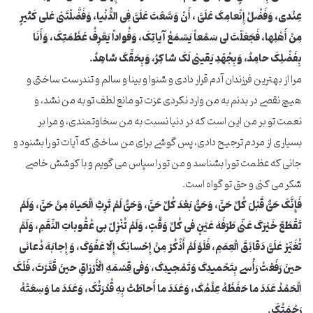
عِنْدی، وَفَضْلُ إِنْعامِکَ عَلَیَّ ، أَنْ وَسَّعْتَ عَلَیَّ فِی الدُّنْیا، وَفَضَّلْتَنی عَلی کَثیرٍ
مِنْ أَهْلِها، فَجَعَلْتَ لی سَمْعاً یَسْمَعُ آیاتِکَ، وَفُواداً یَعْرِفُ عَظَمَتِکَ، وَأَنَا
بِفَضْلِکَ حامِدٌ، وَبِجُهْدِ یَقینی لَکَ شاکِرٌ، وَبِحَقِّکَ شاهِدٌ.
مرا از بهترین فرزندان آدم قرار دادی و شنوا و بینا و سالم و تندرست ساختی و
هیچ نقصی در بدنم به من وارد نکردی عزت تو مانع لطف تو به من نشد، و
نعمت تو بر من این است که در دنیا نسبت به من سخاوتمندی، و مرا بر
بسیاری از مردم ترجیح دادی، پس گوشى براى من ساختى كه آيات تو را بشنود و
جانى كه عظمت تو را بشناسد و من تو را سپاس مى گويم و با كوشش خاصى
شكر مى كنى و حق تو گواه است.
فَإِنَّکَ حَیٌّ قَبْلَ کُلِّ حَیٍّ، وَحَیٌّ بَعْدَ کُلِّ حَیٍّ، وَحَیٌّ لَمْ تَرِثِ الْحَیاهَ مِنْ حَیٍّ، وَلَمْ
تَقْطَعْ خَیْرَکَ عَنّی طَرْفَهَ عَیْنٍ فی کُلِّ وَقْتٍ، وَلَمْ تُنْزِلْ بی عُقُوباتِ النِّقَمِ، وَلَمْ
تُغَیِّرْ عَلَیَّ دَقائِقَ الْعِصَمِ، فَلَوْ لَمْ أَذْکُرْ مِنْ إِحْسانِکَ إِلّا عَفْوَکَ، وَ إِجابَهَ دُعائی
حینَ رَفَعْتُ رَأْسی بِتَحْمیدِکَ وَتَمْجیدِکَ، وَفی قِسْمَهِ الْأَرْزاقِ حینَ قَدَّرْتَ، فَلَکَ
الْحَمْدُ عَدَدَ ما حَفَظَهُ عِلْمُکَ، وَعَدَدَ ما أَحاطَتْ بِهِ قُدْرَتُکَ، وَعَدَدَ ما وَسِعَتْهُ
رَحْمَتُکَ.