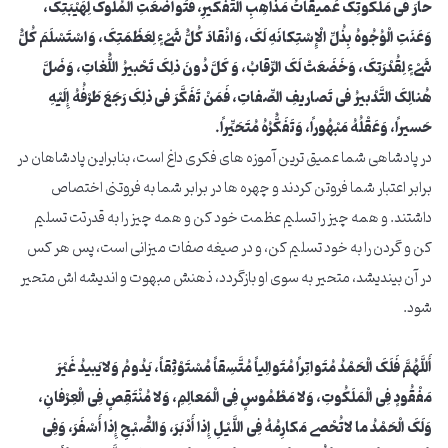
حارَ فی مَلَکُوتِکَ عَمیقاتُ مَذاهِبِ التَّفْکیرِ، فَتَواضَعَتِ الْمُلُوکُ لِهَیْبَتِکَ،
وَعَنَتِ الْوُجُوهُ بِذُلِّ الْإِسْتِکانَهِ لَکَ، وَانْقادَ کُلُّ شَیْ‏ءٍ لِعَظَمَتِکَ، وَاسْتَسْلَمَ کُلُّ
شَیْ‏ءٍ لِقُدْرَتِکَ، وَخَضَعَتْ لَکَ الرِّقابُ، وَ کَلَّ دُونَ ذلِکَ تَحْبیرُ اللُّغاتِ، وَضَلَّ
هُنالِکَ التَّدْبیرُ فی تَصاریفِ الصِّفاتِ، فَمَنْ تَفَکَّرَ فی ذلِکَ رَجَعَ طَرْفُهُ إِلَیْهِ
حَسیراً، وَعَقْلُهُ مَبْهُوراً، وَتَفَکُّرُهُ مُتَحَیِّراً.
در پادشاهی شما عمیق ترین آموزه های فکری داغ است، بنابراین پادشاهان در
برابر اعتبار شما فروتن کردند و چهره ها در برابر شما به فروتنی اختصاص
داشتند. و همه چیز را تسلیم عظمت خود کن و همه چیز را به قدرتت تسلیم
کن و گردن را به خود تسلیم کن، و در صیغه صفات میزانی است، پس هر کس
در آن بیندیشد، متحیر به سوی او بازگردد، ذهنش مبهوت و اندیشه اش متحیر
شود.
أَللَّهُمَّ فَلَکَ الْحَمْدُ مُتَواتِراً مُتَوالِیاً مُتَّسِقاً مُسْتَوْثِقاً، یَدُومُ وَلایَبیدُ غَیْرَ
مَفْقُودٍ فِی الْمَلَکُوتِ، وَلا مَطْمُوسٍ فِی الْمَعالِمِ، وَلا مُنْتَقِصٍ فِی الْعِرْفانِ،
وَلَکَ الْحَمْدُ ما لاتُحْصی مَکارِمُهُ فِی اللَّیْلِ إِذا أَدْبَرَ، وَالصُّبْحِ إِذا أَسْفَرَ، وَفِی