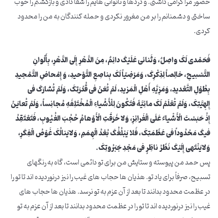
حضور مرا گرامی داشتی. و دردها و ناتوانی هایم را شفا دادی و بازگشتم را خوب
ساختی و دشمنانم را بر من مغرور نکردی و حمله کنندگان به من را محدود
کردی.
فَحَمْدی لَکَ واصِلٌ، وَثَنائی عَلَیْکَ دائِمٌ، مِنَ الدَّهْرِ إِلَی الدَّهْرِ، بِأَلْوانِ
التَّسْبیحِ، خالِصاً لِذِکْرِکَ، وَمَرْضِیّاً لَکَ بِناصِعِ التَّوْحیدِ، وَ إِمْحاضِ التَّمْجیدِ
بِطُوْلِ التَّعْدیدِ، وَمَزِیَّهِ أَهْلِ الْمَزیدِ، لَمْ تُعَنْ فی قُدْرَتِکَ، وَلَمْ تُشارَکَ فی
إِلهِیَّتِکَ، وَلَمْ تُعْلَمْ لَکَ مائِیَّهً فَتَکُونَ لِلْأَشْیاءِ الْمُخْتَلِفَهِ مُجانِساً، وَلَمْ تُعایَنْ
إِذْ حَبَسْتَ الْأَشْیاءَ عَلَی الْغَرائِزِ، وَلا خَرَقَتِ الْأَوْهامُ حُجُبَ الغُیُوبِ، فَتَعْتَقِدُ
فیکَ مَحْدُوداً فی عَظَمَتِکَ، فَلا یَبْلُغُکَ بُعْدُ الْهِمَمِ، وَلایَنالُکَ غَوْصُ الْفِکَرِ،
وَلایَنْتَهی إِلَیْکَ نَظَرُ ناظِرٍ فی مَجْدِ جَبَرُوتِکَ.
پس حمد من پیوسته و ستایش من برای تو دائمی است، گاه به رنگهای
تسبیح، صرفاً برای یاد تو. هذیان ها حجاب های غیب را نیز درنوردیده اند تا تو را
در عظمت محدود بدانند تا بعد از آن عزم به تو نرسد. هذیان ها حجاب های
غیب را نیز درنوردیده اند تا تو را در عظمت محدود بدانند تا بعد از آن عزم به تو