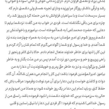
مِلکی بزرگ و نعمتی فراوان دارم. دارای زندگانی خوش و حالی آسوده و اموالی با
رشد و ترقّی داشتم، روزگار مرا ورزیده ودارای تجربه هستم ولی دشمنی دارم که
بسیار سرسخت است و با سپاهیان فراوانش به من حمله کرد و پیروز شد، راه
چاره برای من باقی نگذاشته است. فردی در خواب به من گفت: نزدشما بیایم تا
دعایی که حضرت محمد(ص) به شماآموخته است، بیاموزم و باخواندنش بر
دشمنم پیروز شوم.ای امیر مؤمنان؛ من به سرعت به همراه چهارصد بنده نزد
شما آمدم، و خدا و رسول او و شما را گواه می‌گیرم که تمام شان را آزاد کردم و
این کار را تنها برای خاطر خداوند متعال انجام دادم. حالا با تنی لاغر و رنجور از
راهی پرپیچ و خم و سرزمین دور نزدت آمدم؛ پس بر من منّت بگذار و به خاطر
فضل و بزرگواریت، و نیز به خاطر حقّ پدری و خویشاوندیت آن دعا را به من
بیاموز. امیرالمؤمنین فرمود: باشد؛ این کار را انجام می‌دهم إن شااللَّه. آن گاه،
دوات و کاغذی خواست و این دعا را برای آن مرد نوشت وفرمود: مراقب باش که
حفظ کنی، و باید تمام این دعا در یک روز خوانده شود؛ و همانا من امیدوارم در
حالی به سرزمینت برسی که خداوند دشمنت را نابود فرموده باشد. راستی من از
رسول خدا(ص) شنیدم که فرمود: اگر فردی این دعا را با نیتی راستین و قلبی