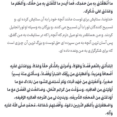
ما أَنْطَقْتَنی بِهِ مِنْ حَمْدِکَ، فَما أَیْسَرَ ما کَلَّفْتَنی بِهِ مِنْ حَقِّکَ، وَأَعْظَمَ ما
وَعَدْتَنی عَلی شُکْرِکَ.
خداوندا، ستایش برای توست مانند آنچه خود را به آن ستایش کرده ای، و
تسبیح کنندگان تو را با آن تسبیح می کنند، و بزرگان به وسیله او تو را تجلیل
کردند. و من همانقدر به تو میل دارم که آنچه را که در ستایشت به من گفتی،
پس آسان ترین آنچه به من سپرده ای حق توست و بزرگ ترین آن چیزی است
که برای شکرگزاری به من وعده داده ای.
اِبْتَدَأْتَنی بِالنِّعَمِ فَضْلاً وَطَوْلاً، وَأَمَرْتَنی بِالشُّکْرِ حَقّاً وَعَدْلاً، وَوَعَدْتَنی عَلَیْهِ
أَضْعافاً وَمَزیداً، وَأَعْطَیْتَنی مِنْ رِزْقِکَ اعْتِباراً وَفَضْلاً، وَسَأَلْتَنی مِنْهُ یَسیراً
صَغیراً، وَأَعْفَیْتَنی مِنْ جُهْدِ الْبَلاءِ وَلَمْ تُسْلِمْنی لِلسُّوءِ مِنْ بَلاءِکَ مَعَ ما
أَوْلَیْتَنی مِنَ الْعافِیَهِ، وَسَوَّغْتَ مِنْ کَرائِمِ النَّحْلِ، وَضاعَفْتَ لِیَ الْفَضْلَ مَعَ ما
أَوْدَعْتَنی مِنَ الْمَحَجَّهِ الشَّریفَهِ، وَیَسَّرْتَ لی مِنَ الدَّرَجَهِ الْعالِیَهِ الرَّفیعَهِ،
وَاصْطَفَیْتَنی بِأَعْظَمِ النَّبِیّینَ دَعْوَهً، وَأَفْضَلِهِمْ شَفاعَهً، مُحَمَّدٍ صَلَّی اللَّهُ عَلَیْهِ
وَآلِهِ.