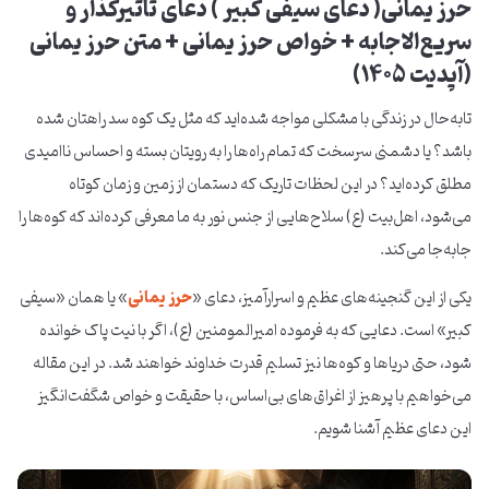
حرز یمانی( دعای سیفی کبیر ) دعای تاثیرگذار و
سریع‌الاجابه + خواص حرز یمانی + متن حرز یمانی
(آپدیت ۱۴۰5)
تابه‌حال در زندگی با مشکلی مواجه شده‌اید که مثل یک کوه سد راهتان شده
باشد؟ یا دشمنی سرسخت که تمام راه‌ها را به رویتان بسته و احساس ناامیدی
مطلق کرده‌اید؟ در این لحظات تاریک که دستمان از زمین و زمان کوتاه
می‌شود، اهل‌بیت (ع) سلاح‌هایی از جنس نور به ما معرفی کرده‌اند که کوه‌ها را
جابه‌جا می‌کند.
یکی از این گنجینه‌های عظیم و اسرارآمیز، دعای «
حرز یمانی
» یا همان «سیفی
کبیر» است. دعایی که به فرموده امیرالمومنین (ع)، اگر با نیت پاک خوانده
شود، حتی دریاها و کوه‌ها نیز تسلیم قدرت خداوند خواهند شد. در این مقاله
می‌خواهیم با پرهیز از اغراق‌های بی‌اساس، با حقیقت و خواص شگفت‌انگیز
این دعای عظیم آشنا شویم.