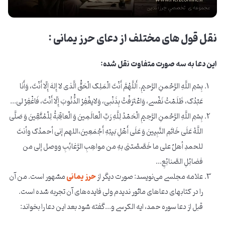
نقل قول های مختلف از دعای حرز یمانی :
این دعا به سه صورت متفاوت نقل شده:
بِسْمِ اللَّهِ الرَّحْمنِ الرَّحیمِ. أَللَّهُمَّ أَنْتَ الْمَلِک الْحَقُّ الَّذی لا إِلهَ إِلّا أَنْتَ، وَأَنَا
عَبْدُک، ظَلَمْتُ نَفْسی، وَاعْتَرَفْتُ بِذَنْبی، وَلایغْفِرُ الذُّنُوبَ إِلّا أَنْتَ، فَاغْفِرْ لی...
بِسْمِ اللَّهِ الرَّحْمنِ الرَّحِیمِ الْحَمْدُ لِلَّهِ رَبِّ الْعالَمِینَ وَ الْعاقِبَةُ لِلْمُتَّقِینَ وَ صَلَّی
اللَّهُ عَلَی خَاتَمِ النَّبِیینَ وَ عَلَی أَهْلِ بَیتِهِ أَجْمَعِینَ،اللهم إنی أحمدُک وأنتَ
للحمدِ أهلٌ علی ما خَصَّصْتنی بهِ من مواهِبِ الرَّغائِبِ ووصل إلی من
فضائِلِ الصَّنائِعِ...
علامه مجلسی می‌نویسد: صورت دیگر از
حرز یمانی
مشهور است. من آن
را در کتابهای دعاهای ماثور ندیدم ولی فایده‌های آن تجربه شده است.
قبل از دعا سوره حمد، ایه الکرسی و...گفته شود بعد این دعا را بخواند: