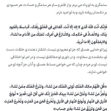
ستمگری به تو پناه می برم. و از ظلم و ستم هر ستمگر و حسادت هر حسودی
بر دشمنان ریشه دارید و به تو امید دارم.
فَإِنَّکَ أَنْتَ اللَّهُ الَّذی لا إِلهَ إِلّا أَنْتَ، اَلْفاشی فِی الْخَلْقِ رِفْدُکَ، اَلْباسِطُ بِالْجُودِ
یَدُکَ، وَلاتُضادُّ فی حُکْمِکَ، وَلاتُنازَعُ فی أَمْرِکَ، تَمْلِکُ مِنَ الْأَنامِ ما تَشاءُ،
وَلایَمْلِکُونَ إِلّا ما تُریدُ.
زیرا تو خدایی هستی که جز تو معبودی نیست، انتشار دهنده ی خلقت، دست
تو، بخشنده ی سخاوت. و در داوری تو مخالفتی نیست، و در امر تو اختلافی
نیست، تو بر مردم چنان که می خواهی مسلط هستی، و آنان جز آنچه تو می
خواهی، ندارند.
«قُلِ اللَّهُمَّ مالِکَ الْمُلْکِ تُوْتِی الْمُلْکَ مَنْ تَشاءُ، وَتَنْزِعُ الْمُلْکَ مِمَّنْ تَشاءُ،
وَتُعِزُّ مَنْ تَشاءُ وَتُذِلُّ مَنْ تَشاءُ بِیَدِکَ الْخَیْرُ إِنَّکَ عَلی کُلِّ شَیْ‏ءٍ قَدیرٌ × تُولِجُ
اللَّیْلَ فِی النَّهارِ وَتُولِجُ النَّهارَ فِی اللَّیْلِ وَتُخْرِجُ الْحَیَّ مِنَ الْمَیِّتِ وَتُخْرِجُ الْمَیِّتَ
مِنَ الْحَیِّ وَتَرْزُقُ مَنْ تَشاءُ بِغَیْرِ حِسابٍ»