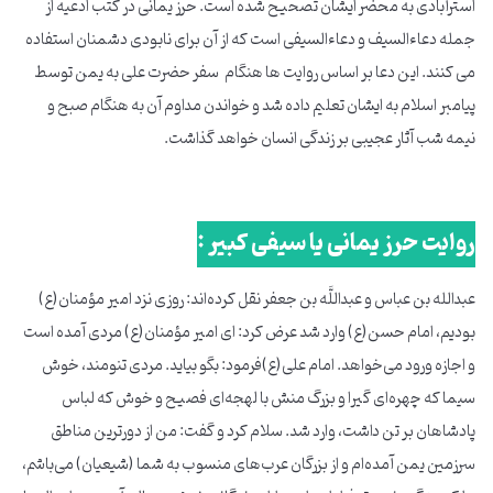
استرآبادی به محضر ایشان تصحیح شده است. حرز یمانی در کتب ادعیه از
جمله دعاءالسیف و دعاءالسیفی است که از آن برای نابودی دشمنان استفاده
می کنند. این دعا بر اساس روایت ها هنگام سفر حضرت علی به یمن توسط
پیامبر اسلام به ایشان تعلیم داده شد و خواندن مداوم آن به هنگام صبح و
نیمه شب آثار عجیبی بر زندگی انسان خواهد گذاشت.
روایت حرز یمانی یا سیفی کبیر :
عبدالله بن عباس و عبداللَّه بن جعفر نقل کرده‌اند: روزی نزد امیر مؤمنان(ع)
بودیم، امام حسن(ع) وارد شد عرض کرد: ای امیر مؤمنان(ع) مردی آمده است
و اجازه ورود می‌خواهد. امام علی(ع)فرمود: بگو بیاید. مردی تنومند، خوش
سیما که چهره‌ای گیرا و بزرگ منش با لهجه‌ای فصیح و خوش که لباس
پادشاهان بر تن داشت، وارد شد. سلام کرد و گفت: من از دورترین مناطق
سرزمین یمن آمده‌ام و از بزرگان عرب‌های منسوب به شما (شیعیان) می‌باشم،