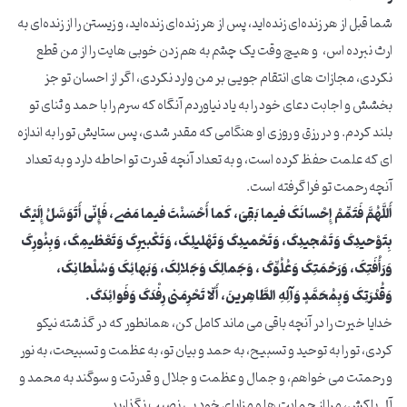
شما قبل از هر زنده‌ای زنده‌اید، پس از هر زنده‌ای زنده‌اید، و زیستن را از زنده‌ای به
ارث نبرده اس، و هیچ وقت یک چشم به هم زدن خوبی هایت را از من قطع
نکردی، مجازات های انتقام جویی بر من وارد نکردی، اگر از احسان تو جز
بخشش و اجابت دعای خود را به یاد نیاوردم آنگاه که سرم را با حمد و ثنای تو
بلند کردم. و در رزق و روزی او هنگامی که مقدر شدی، پس ستایش تو را به اندازه
ای که علمت حفظ کرده است، و به تعداد آنچه قدرت تو احاطه دارد و به تعداد
آنچه رحمت تو فرا گرفته است.
أَللَّهُمَّ فَتَمِّمْ إِحْسانَکَ فیما بَقِیَ، کَما أَحْسَنْتَ فیما مَضی، فَإِنّی أَتَوَسَّلُ إِلَیْکَ
بِتَوْحیدِکَ وَتَمْجیدِکَ، وَتَحْمیدِکَ وَتَهْلیلِکَ، وَتَکْبیرِکَ وَتَعْظیمِکَ، وَبِنُورِکَ
وَرَأْفَتِکَ، وَرَحْمَتِکَ وَعُلُوِّکَ ، وَجَمالِکَ وَجَلالِکَ، وَبَهائِکَ وَسُلْطانِکَ،
وَقُدْرَتِکَ وَبِمُحَمَّدٍ وَآلِهِ الطَّاهِرینَ، أَلّا تَحْرِمَنی رِفْدَکَ وَفَوائِدَکَ.
خدایا خیرت را در آنچه باقی می ماند کامل کن، همانطور که در گذشته نیکو
کردی، تو را به توحید و تسبیح، به حمد و بیان تو، به عظمت و تسبیحت، به نور
و رحمتت می خواهم، و جمال و عظمت و جلال و قدرتت و سوگند به محمد و
آل پاکش، مرا از حمایت ها و مزایای خود بی نصیب نگذارید.