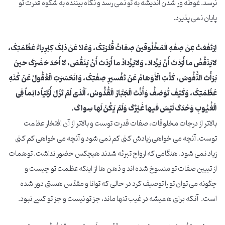
نرسد. غوطه ور شدن اندیشه به تو نمی رسد و نگاه بیننده به شکوه قدرت تو
پایان نمی پذیرد.
اِرْتَفَعَتْ عِنْ صِفَهِ الْمَخْلُوقینَ صِفاتُ قُدْرَتِکَ، وَعَلا عَنْ ذلِکَ کِبْرِیاءُ عَظَمَتِکَ،
لایَنْقُصُ ما أَرَدْتَ أَنْ یَزْدادَ، وَلایَزْدادُ ما أَرَدْتَ أَنْ یَنْقُصَ، لا أَحَدَ حَضَرَکَ حینَ
بَرَأْتَ النُّفُوسَ، کَلَّتِ الْأَوْهامُ عَنْ تَفْسیرِ صِفَتِکَ، وَانْحَسَرَتِ الْعُقُولُ عَنْ کُنْهِ
عَظَمَتِکَ، وَکَیْفَ تُوْصَفُ وَأَنْتَ الْجَبَّارُ الْقُدُّوسُ، اَلَّذی لَمْ تَزَلْ أَزَلِیّاً دائِماً فِی
الْغُیُوبِ وَحْدَکَ لَیْسَ فیها غَیْرُکَ وَلَمْ یَکُنْ لَها سِواکَ.
بالاتر از درجات مخلوقات، صفات قدرت توست و بالاتر از آن افتخار عظمت
توست. آنچه می خواهی زیادش کنی کم نمی شود و آنچه می خواهی کم کنی
زیاد نمی شود. هنگامی که ارواح تبرئه شدند هیچکس حضور نداشت. توهمات
از تبیین صفات تو منسوخ شده اند و ذهن ها از اینکه عظمت تو چیست و
چگونه می توان تو را توصیف کرد در حالی که توانا و مقدّس هستی دور شده
است. آنکه برای همیشه در غیب تنها ماند، جز تو نیست و جز تو کسی نبود.