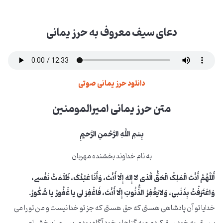
دعای سیف معروف به حرز یمانی
دانلود حرز یمانی صوتی
متن حرز یمانی امیرالمومنین
بِسْمِ اللَّهِ الرَّحْمنِ الرَّحیمِ
به نام خداوند بخشنده مهربان
أَللَّهُمَّ أَنْتَ الْمَلِکُ الْحَقُّ الَّذی لا إِلهَ إِلّا أَنْتَ، وَأَنَا عَبْدُکَ، ظَلَمْتُ نَفْسی،
وَاعْتَرَفْتُ بِذَنْبی، وَلایَغْفِرُ الذُّنُوبَ إِلّا أَنْتَ، فَاغْفِرْ لی یا غَفُورُ یا شَکُورُ.
خدایا تو آن پادشاهی هستی که حق هستی که جز تو خدا نیست و من تو را می