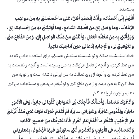
پرستم، به خود ستم کردم و به گناهان خود آگاه بودم، پس مرا ببخش ای
بخشنده.
أَللَّهُمَّ إِنّی أَحْمَدُکَ، وَأَنْتَ لِلْحَمْدِ أَهْلٌ، عَلی ما خَصَصْتَنی بِهِ مِنْ مَواهِبِ
الرَّغائِبِ، وَما وَصَلَ إِلَیَّ مِنْ فَضْلِکَ السَّابِغِ، وَما أَوْلَیْتَنی بِهِ مِنْ إِحْسانِکَ إِلَیَّ،
وَبَوَّأْتَنی بِهِ مِنْ مَظَنَّهِ الْعَدْلِ، وَأَنَلْتَنی مِنْ مَنِّکَ الْواصِلِ إِلَیَّ، وَمِنَ الدِّفاعِ عَنّی،
وَالتَّوْفیقِ لی، وَالْإِجابَهِ لِدُعائی حَیْنَ اُناجیکَ داعِیاً.
خدایا ستایشت میکنم و تو شایسته ستایش هستی. برای استعدادهایی که به
من عطا کردی، و آنچه از فضل فراوانت به من رسیده است و آنچه از نعمتت به
من عطا کرده ای و آنچه از روی عدالت به من ارزانی داشته است و از تو به من
عطا کن تا به من برسم و از من دفاع کنی و توفیقم می‌دهی و مستجاب می‌کنی
دعایم را چون تو را دعا کنم.
وَأَدْعُوکَ مُضاماً، وَأَسْأَلُکَ فَأَجِدُکَ فِی الْمَواطِنِ کُلِّها لی جابِراً، وَفِی الْاُمُورِ
ناظِراً، وَلِذُنُوبی غافِراً، وَلِعَوْراتی ساتِراً، لَمْ أَعْدَمْ خَیْرَکَ طَرْفَهَ عَیْنٍ مُنْذُ أَنْزَلْتَنی
دارَ الْإِخْتِیارِ، لِتَنْظُرَ ما اُقَدِّمُ لِدارِ الْقَرارِ، فَأَنَا عَتیقُکَ مِنْ جَمیعِ الْآفاتِ
وَالْمَصائِبِ، فِی اللَّوازِبِ وَالْغُمُومِ الَّتی ساوَرَتْنی فیهَا الْهُمُومُ، بِمَعاریضِ