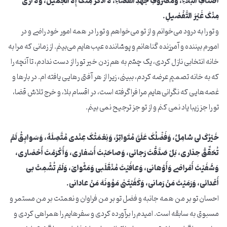
أَصْنافِ الْبَلاءِ، وَمَصْرُوفِ جُهْدِ الْقَضاءِ، لا أَذْکُرُ مِنْکَ إِلّاَ الْجَمیلَ، وَلا أَری
مِنْکَ غَیْرَ التَّفْضیلِ.
و تو را به درود می‌خوانم و از تو می‌خواهم و تو را در همه امور خود راضی و در
امورم بیننده و آمرزنده گناهانم و پوشاننده عیب‌هایم می‌بینم. از زمانی که مرا به
خانه انتخابی نازل کردی، یک چشم به هم زدن خیر تو را از دست ندادم، تا آنچه را
که به خانه تصمیم عرضه کردم، ببینی، زیرا از هر آفتی رهایی یافته ام. در بارها و
غصه‌هایی که نگرانی‌هایم مرا فراگرفته است، در اقسام بلا، و خرج تلاش قضا،
تو را جز زیبا یاد نمی کنم و از تو جز ترجیح نمی بینم.
خَیْرُکَ لی شامِلٌ، وَفَضْلُکَ عَلَیَّ مُتَواتِرٌ، وَنِعْمَتُکَ عِنْدی مُتَّصِلَهٌ، وَسَوابِقُ لَمْ
تُحَقِّقْ حِذاری، بَلْ صَدَّقْتَ رَجائی، وَصاحَبْتَ أَسْفاری، وَأَکْرَمْتَ أَحْضاری،
وَشَفَیْتَ أَمْراضی وَأَوْهانی، وَعافَیْتَ مُنْقَلَبی وَمَثْوایَ، وَلَمْ تُشْمِتْ بی
أَعْدائی، وَرَمَیْتَ مَنْ رَمانی، وَکَفَیْتَنی مَوُونَهَ مَنْ عادانی.
احسان تو بر من همه جانبه و فضل تو بر من فراوان و نعمتت بر من مستمر و
مسبوق به سابقه است. امیدم را برآورده کردی و سفرهایم را همراهی کردی و