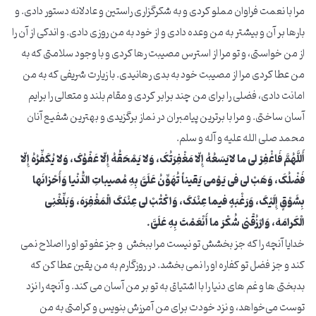
مرا با نعمت فراوان مملو کردی و به شکرگزاری راستین و عادلانه دستور دادی. و
بارها بر آن و بیشتر به من وعده دادی و از خود به من روزی دادی. و اندکی از آن را
از من خواستی، و تو مرا از استرس مصیبت رها کردی و با وجود سلامتی که به
من عطا کردی مرا از مصیبت خود به بدی رهانیدی. با زیارت شریفی که به من
امانت دادی، فضلی را برای من چند برابر کردی و مقام بلند و متعالی را برایم
آسان ساختی. و مرا با برترین پیامبران در نماز برگزیدی و بهترین شفیع آنان
محمد صلی الله علیه و آله و سلم.
أَللَّهُمَّ فَاغْفِرْ لی ما لایَسَعُهُ إِلّا مَغْفِرَتُکَ، وَلا یَمْحَقُهُ إِلّا عَفْوُکَ، وَلا یُکَفِّرُهُ إِلّا
فَضْلُکَ، وَهَبْ لی فی یَوْمی یَقیناً تُهَوِّنُ عَلَیَّ بِهِ مُصیباتِ الدُّنْیا وَأَحْزانَها
بِشَوْقٍ إِلَیْکَ، وَرَغْبَهٍ فیما عِنْدَکَ، وَاکْتُبْ لی عِنْدَکَ الْمَغْفِرَهَ، وَبَلِّغْنِی
الْکَرامَهَ، وَارْزُقْنی شُکْرَ ما أَنْعَمْتَ بِهِ عَلَیَّ.
خدایا آنچه را که جز بخشش تو نیست مرا ببخش و جز عفو تو او را اصلاح نمی
کند و جز فضل تو کفاره او را نمی بخشد. در روزگارم به من یقین عطا کن که
بدبختی ها و غم های دنیا را با اشتیاق به تو بر من آسان می کند. و آنچه را نزد
توست می‌خواهد، و نزد خودت برای من آمرزش بنویس و کرامتی به من