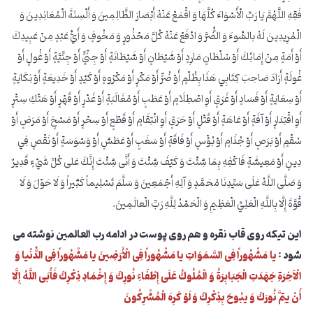
فَقِهِ اللَّهُمَّ يَا رَبِّ الْأَسْوَاءَ كُلَّهَا وَ اقْمَعْ عَنْهُ أَبْصَارَ الظَّالِمِينَ وَ أَلْسِنَةَ الْمُعَانِدِينَ وَ
الْمُرِيدِينَ لَهُ بالسُّوءَ وَ الضُّرَّ وَ ادْفَعْ عَنْهُ كُلَّ مَحْذُورٍ وَ مَخُوفٍ وَ أَيُّ عَبْدٍ مِنْ عَبِيدِكَ
أَوْ أَمَةٍ مِنْ إِمَائِكَ أَوْ سُلْطَانٍ مَارِدٍ أَوْ شَيْطَانٍ أَوْ شَيْطَانَةٍ أَوْ جِنِّيٍّ أَوْ جِنِّيَّةٍ أَوْ غُولٍ أَوْ
غُولَةٍ أَرَادَ صَاحِبَ كِتَابِي هَذَا بِظُلْمٍ أَوْ ضُرٍّ أَوْ مَكْرٍ أَوْ مَكْرُوهٍ أَوْ كَيْدٍ أَوْ خَدِيعَةٍ أَوْ نِكَايَةٍ
أَوْ سِعَايَةٍ أَوْ فَسَادٍ أَوْ غَرَقٍ أَوِ اصْطِلَامٍ أَوْ عَطَبٍ أَوْ مُغَالَبَةٍ أَوْ غَدْرٍ أَوْ قَهْرٍ أَوْ هَتْكِ سِتْرٍ
أَوِ اقْتِدَارٍ أَوْ آفَةٍ أَوْ عَاهَةٍ أَوْ قَتْلٍ أَوْ حَرَقٍ أَوِ انْتِقَامٍ أَوْ قَطْعٍ أَوْ سِحْرٍ أَوْ مَسْخٍ أَوْ مَرَضٍ أَوْ
سُقْمٍ أَوْ بَرَصٍ أَوْ جُذَامٍ أَوْ بُؤْسٍ أَوْ فَاقَةٍ أَوْ سَغَبٍ أَوْ عَطَشٍ أَوْ وَسْوَسَةٍ أَوْ نَقْصٍ فِي
دِينٍ أَوْ مَعِيشَةٍ فَاكْفِهِ بِمَا شِئْتَ وَ كَيْفَ شِئْتَ وَ أَنَّى شِئْتَ إِنَّكَ عَلى‏ كُلِّ شَيْ‏ءٍ قَدِيرٌ
وَ صَلَّى اللَّهُ عَلَى سَيِّدِنَا مُحَمَّدٍ وَ آلِهِ أَجْمَعِينَ وَ سَلَّمَ تَسْلِيماً كَثِيراً وَ لَا حَوْلَ وَ لَا
قُوَّةَ إِلَّا بِاللَّهِ الْعَلِيِّ الْعَظِيمِ وَ الْحَمْدُ لِلَّهِ رَبِّ الْعالَمِينَ.
این تیکه روی قاب نقره و هم روی پوست در ادامه رب العالمین نوشته می
شود :
یا
مَشْهُوراً فِی السَّمَوَاتِ یا مَشْهُوراً فِی الْأَرَضِینَ یا مَشْهُوراً فِی الدُّنْیا وَ
الْآخِرَةِ جَهَدَتِ الْجَبَابِرَةُ وَ الْمُلُوكُ عَلَى إِطْفَاءِ نُورِكَ وَ إِخْمَادِ ذِكْرِكَ فَأَبَى اللَّهُ إِلَّا
أَنْ یتِمَّ نُورَكَ وَ یبُوحَ بِذِكْرِكَ‏ وَ لَوْ كَرِهَ الْمُشْرِكُونَ