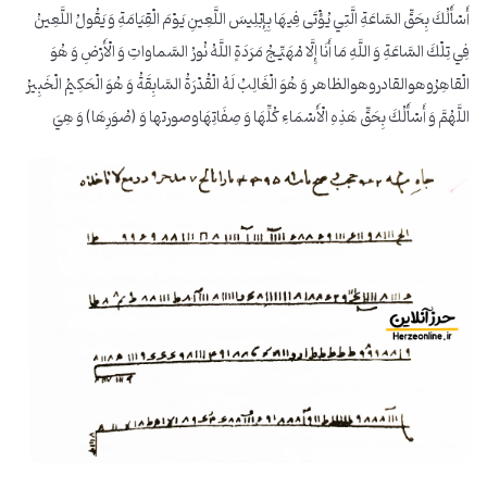
أَسْأَلُكَ بِحَقِّ السَّاعَةِ الَّتِي يُؤْتَى فِيهَا بِإِبْلِيسَ اللَّعِينِ يَوْمَ الْقِيَامَةِ وَ يَقُولُ اللَّعِينُ
فِي تِلْكَ السَّاعَةِ وَ اللَّهِ مَا أَنَا إِلَّا مُهَيِّجُ مَرَدَةٍ اللَّهُ نُورُ السَّماواتِ وَ الْأَرْضِ وَ هُوَ
الْقاهِرُوهوالقادروهوالظاهر وَ هُوَ الْغَالِبُ لَهُ الْقُدْرَةُ السَّابِقَةُ وَ هُوَ الْحَكِيمُ الْخَبِيرُ
اللَّهُمَّ وَ أَسْأَلُكَ بِحَقِّ هَذِهِ الْأَسْمَاءِ كُلِّهَا وَ صِفَاتِهَاوصورتها وَ (صُوَرِهَا) وَ هِيَ