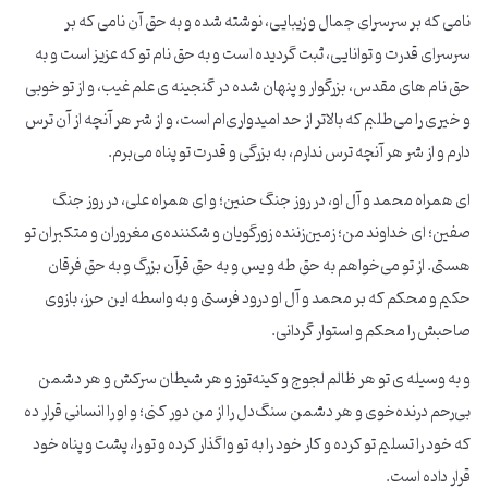
نامی که بر سرسرای جمال و زیبایی، نوشته شده و به حق آن نامی که بر
سرسرای قدرت و توانایی، ثبت گردیده است و به حق نام تو که عزیز است و به
حق نام های مقدس، بزرگوار و پنهان شده در گنجینه ی علم غیب، و از تو خوبی
و خیری را می‌طلبم که بالاتر از حد امیدواری‌ام است، و از شر هر آنچه از آن ترس
دارم و از شر هر آنچه ترس ندارم، به بزرگی و قدرت تو پناه می‌برم.
ای همراه محمد و آل او، در روز جنگ حنین؛ و ای همراه علی، در روز جنگ
صفین؛ ای خداوند من؛ زمین‌زننده زورگویان و شکننده‌ی مغروران و متکبران تو
هستی. از تو می‌خواهم به حق طه و یس و به حق قرآن بزرگ و به حق فرقان
حکیم و محکم که بر محمد و آل او درود فرستی و به واسطه این حرز، بازوی
صاحبش را محکم و استوار گردانی.
و به وسیله ی تو هر ظالم لجوج و کینه‌توز و هر شیطان سرکش و هر دشمن
بی‌رحم درنده‌خوی و هر دشمن سنگ‌دل را از من دور کنی؛ و او را انسانی قرار ده
که خود را تسلیم تو کرده و کار خود را به تو واگذار کرده و تو را، پشت و پناه خود
قرار داده است.