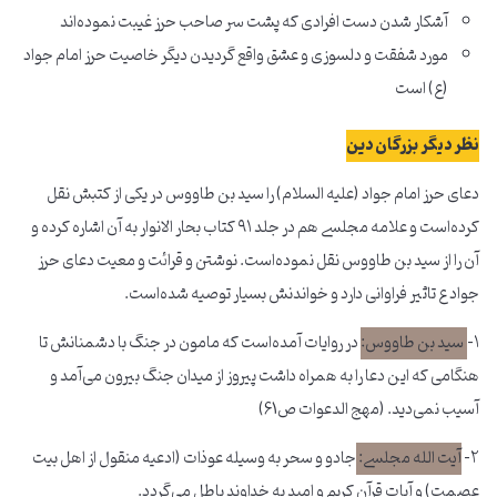
آشکار شدن دست افرادی که پشت سر صاحب حرز غیبت نموده‌اند
مورد شفقت و دلسوزی و عشق واقع گردیدن دیگر خاصیت حرز امام جواد
(ع) است
نظر دیگر بزرگان دین
دعای حرز امام جواد (علیه السلام) را سید بن طاووس در یکی از کتبش نقل
کرده‌است و علامه مجلسی هم در جلد ۹۱ کتاب بحار الانوار به آن اشاره کرده و
آن را از سید بن طاووس نقل نموده‌است. نوشتن و قرائت و معیت دعای حرز
جواد ع تاثیر فراوانی دارد و خواندنش بسیار توصیه شده‌است.
۱-
سید بن طاووس:
در روایات آمده‌است که مامون در جنگ با دشمنانش تا
هنگامی که این دعا را به همراه داشت پیروز از میدان جنگ بیرون می‌آمد و
آسیب نمی‌دید. (مهج الدعوات ص61)
۲-
آیت الله مجلسی:
جادو و سحر به وسیله عوذات (ادعیه منقول از اهل بیت
عصمت) و آیات قرآن کریم و امید به خداوند باطل می‌گردد.