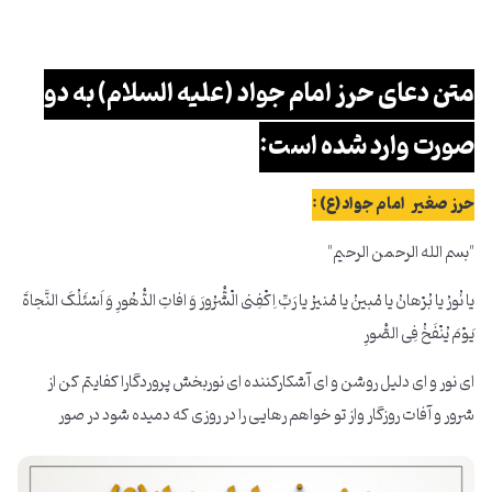
متن دعای حرز امام جواد (علیه السلام) به دو
صورت وارد شده است:
حرز صغیر امام جواد(ع) :
"بسم الله الرحمن الرحیم"
یا نُورُ یا بُرْهانُ یا مُبینُ یا مُنیرُ یا رَبِّ اِکْفِنی الْشُّرُورَ وَ افاتِ الدُّهُورِ وَ اَسْئَلُکَ النَّجاةَ
یَوْمَ یُنْفَخُ فِی الصُّورِ
ای نور و ای دلیل روشن و ای آشکارکننده ای نوربخش پروردگارا کفایتم کن از
شرور و آفات روزگار واز تو خواهم رهایی را در روزی که دمیده شود در صور