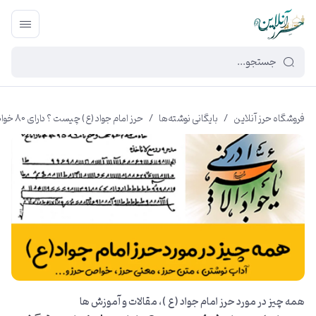
449f43cf-3da2-4422-bb12-2566cb5b8b05
فروشگاه حرز آنلاین
/
بایگانی نوشته‌ها
/
حرز امام جواد (ع) چیست ؟ دارای 80 خواص شگفت انگیز
همه چیز در مورد حرز امام جواد ( ع )
مقالات و آموزش ها