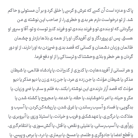
پاک و منزه است آن کسی که عرش و کرسی را خلق کرد و بر آن مستولی و حاکم
شد. از تو درخواست دارم هر بدی و خطری را، از صاحب این نوشته ی من
برگردانی که او بنده‌ی تو و فرزند بنده‌ی تو و فرزند کنیز توست و تو، آقا و سرور او
هستی. پس ای پروردگار و ای آفریدگار، او را از همه ی بلاها بازدار و چشمان
ظالمان و زبان دشمنان و کسانی که قصد بدی و ضررزدن به او را دارند، از او دور
گردان و هر خطر و بلای وحشتناک و ترسناکی را از او دفع فرما.
و هر انسانی از آفریده‌هایت، یا کنیزی از کنیزانت، یا پادشاه ظالمی، یا شیطان
مذکر، یا شیطان مؤنث، یا جن زده ی مرد، یا جن زده ی زن یا دیو مذکر یا دیو
مؤنث که قصد آزار دارنده‌ی این نوشته را بکند، به ظلم و ستم، یا ضرر و زیان، یا
مکر و حیله، یا امر ناخوشایند، یا حقه، یا خدعه، یا مجروح یا کشته شدن یا
بدگویی، یا فساد و آسیب رساندن، یا غرق شدن، یا ریشه‌کن‌کردن، یا آسیب و
هلاکت، یا درگیری، یا عهد‌شکنی و فریب و خیانت، یا استیلا و زور، یا آبرو‌بری، یا
زورآوری، یا آسیب‌رسانی، یا علیلی و نقص، یا قتل، یا آتش‌سوزی، یا انتقام‌گیری،
یا قطع اعضا یا جادوگری و طلسم، یا مسخ، یا بیماری، یا درد، یا برص و پیسی، یا