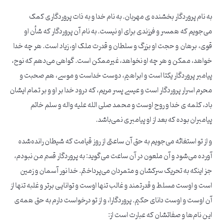
به نام پروردگار بخشنده ی مهربان. به نام خدا و به ذات پروردگاری کمک
می‌جویم که همسر و فرزندی برای او نیست. به نام آن پروردگار که شأن او
قوی، برهان و حجت او بزرگ و سلطان و قدرت ملک او، زیاد است. هر چه خدا
خواهد، ممکن و هر چه او نخواهد، غیرممکن است. گواهی می‌دهم که نوح،
پیامبر پروردگار یکتا است و ابراهیم، دوست خداست و موسی، هم صحبت و
محرم اسرار پروردگار است و عیسی پسر مریم، که درود خدا بر او و بر تمام ایشان
باد، کلمه ی خدا و روح اوست و محمد صلی الله علیه واله و سلم خاتم
پیامبران بوده که بعد از او پیامبری نمی‌باشد.
و از تو استغاثه می‌جویم به حق آن ساعتی از روز قیامت که شیطان رانده‌شده
آورده می‌شود و آن ملعون در آن ساعت می‌گوید: به پروردگار قسم من نبودم،
جز اینکه به تحریک سرکشان و متمردان می‌پرداختم. خدا نور آسمان و زمین
است و اوست مسلط و قدرتمند و غالب تنها اوست و توانایی برتر و غلبه تنها از
آن اوست و اوست دانای حکیم. پروردگارا، و از تو درخواست دارم به حق همه‌ی
این نام‌ها و صفاتشان که عبارت است از: