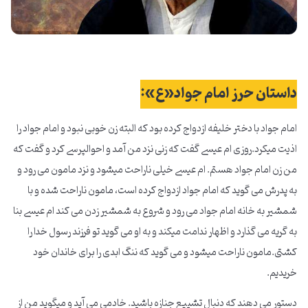
داستان حرز امام جواد«ع»:
امام جواد با دختر خلیفه ازدواج کرده بود که البته زن خوبی نبود و امام جواد را
اذیت میکرد.روزی ام عیسی گفت که زنی نزد من آمد و احوالپرسی کرد و گفت که
من زن امام جواد هستم. ام عیسی خیلی ناراحت میشود و نزد مامون می رود و
به پدرش می گوید که امام جواد ازدواج کرده است، مامون ناراحت شده و با
شمشیر به خانه امام جواد می رود و شروع به شمشیر زدن می کند ام عیسی بنا
به گریه می گذارد و اظهار ندامت میکند و به او می گوید تو فرزند رسول خدا را
کشتی.مامون ناراحت میشود و می گوید که ننگ ابدی را برای خاندان خود
خریدیم.
دستور می دهند که دنبال تشییع جنازه باشید. خادمی می آید و میگوید من از