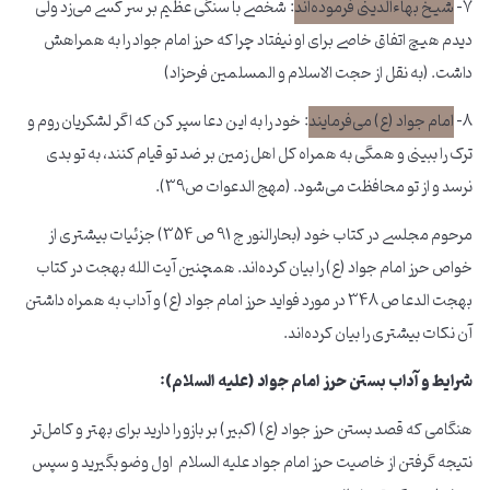
۷-
شیخ بهاءالدینی فرموده‌اند
: شخصی با سنگی عظیم بر سر کسی می‌زد ولی
دیدم هیچ اتفاق خاصی برای او نیفتاد چرا که حرز امام جواد را به همراهش
داشت. (به نقل از حجت الاسلام و المسلمین فرحزاد)
8-
امام جواد (ع) می‌فرمایند
: خود را به این دعا سپر کن که اگر لشکریان روم و
ترک را ببینی و همگی به همراه کل اهل زمین بر ضد تو قیام کنند، به تو بدی
نرسد و از تو محافظت می‌شود. (مهج الدعوات ص39).
مرحوم مجلسی در کتاب خود (بحارالنور ج 91 ص 354) جزئیات بیشتری از
خواص حرز امام جواد (ع) را بیان کرده‌اند. همچنین آیت الله بهجت در کتاب
بهجت الدعا ص 348 در مورد فواید حرز امام جواد (ع) و آداب به همراه داشتن
آن نکات بیشتری را بیان کرده‌اند.
شرایط و آداب بستن حرز امام جواد (علیه السلام):
هنگامی که قصد بستن حرز جواد (ع) (کبیر) بر بازو را دارید برای بهتر و کامل‌تر
نتیجه گرفتن از خاصیت حرز امام جواد علیه السلام اول وضو بگیرید و سپس