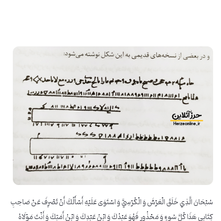
سُبْحَانَ الَّذِي خَلَقَ الْعَرْشَ وَ الْكُرْسِيَّ وَ اسْتَوَى عَلَيْهِ أَسْأَلُكَ أَنْ تَصْرِفَ عَنْ صَاحِبِ
كِتَابِي هَذَا كُلَّ سُوءٍ وَ مَحْذُورٍ فَهُوَ عَبْدُكَ وَ ابْنُ عَبْدِكَ وَ ابْنُ أَمَتِكَ‏ وَ أَنْتَ مَوْلَاهُ