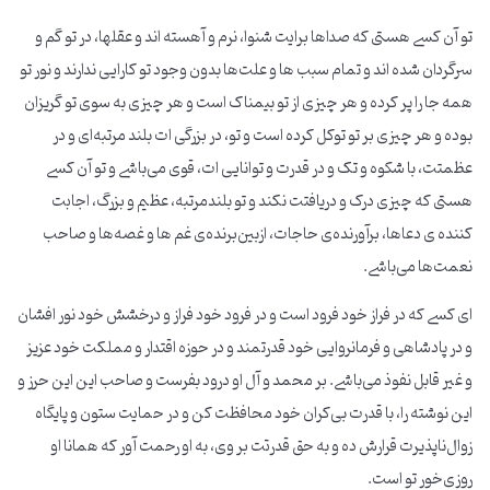
تو آن کسی هستی که صداها برایت شنوا، نرم و آهسته اند و عقلها، در تو گم و
سرگردان شده اند و تمام سبب ها و علت‌ها بدون وجود تو کارایی ندارند و نور تو
همه جا را پر کرده و هر چیزی از تو بیمناک است و هر چیزی به سوی تو گریزان
بوده و هر چیزی بر تو توکل کرده است و تو، در بزرگی ات بلند مرتبه‌ای و در
عظمتت، با شکوه و تک و در قدرت و توانایی ات، قوی می‌باشی و تو آن کسی
هستی که چیزی درک و دریافتت نکند و تو بلندمرتبه، عظیم و بزرگ، اجابت
کننده ی دعاها، برآورنده‌ی حاجات، ازبین‌برنده‌ی غم ها و غصه‌ها و صاحب
نعمت‌ها می‌باشی.
ای کسی که در فراز خود فرود است و در فرود خود فراز و درخشش خود نور افشان
و در پادشاهی و فرمانروایی خود قدرتمند و در حوزه اقتدار و مملکت خود عزیز
و غیر قابل نفوذ می‌باشی. بر محمد و آل او درود بفرست و صاحب این این حرز و
این نوشته را، با قدرت بی‌کران خود محافظت کن و در حمایت ستون و پایگاه
زوال‌ناپذیرت قرارش ده و به حق قدرتت بر وی، به او رحمت آور که همانا او
روزی‌خور تو است.