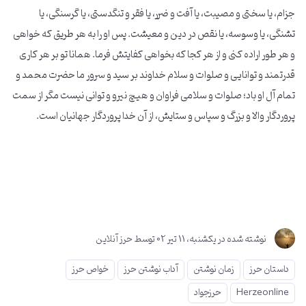
جزام، یا سختی و مصیبت، یا آفت و ضرر، یا فقر و تنگدستی، یا گرسنگی، یا
تشنگی، یا وسوسه، یا نقص در دین و معیشت. پس او را به هر طریق که خواهی
و هر طور اراده کنی و از هر کجا که بخواهی کفایتش فرما. همانا تو بر هر کاری
قدرتمند و توانایی و صلوات و سلام خداوند بر سید و سرور ما حضرت محمد و
تمام آل او باد؛ صلوات و سلامی فراوان و هیچ نیرو و توانی نیست مگر از سمت
پروردگار والا و بزرگ و سپاس و ستایش، از آن خدا پروردگار جهانیان است.
نوشته شده در
یکشنبه، 11 تير 02
توسط
حرز آنلاین
داستان حرز
زمان نوشتن
آداب نوشتن حرز
خواص حرز
Herzeonline
حرزجواد