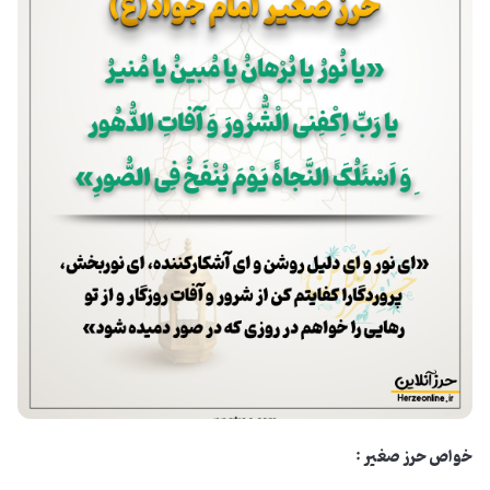
خواص حرز صغیر :