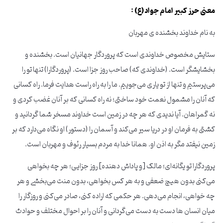
معنی حرز کبیر امام جواد(ع) :
به نام خداوند بخشنده ی مهربان
ستایش مخصوص خداوندى است که پروردگار جهانیان است. بخشنده و
بخشایشگر است. (خداوندى که) صاحب روز جزا است. (پروردگارا) تنها تو را
مى‌پرستیم و تنها از تو یارى مى‌جوییم. ما را به راه راست هدایت فرما. راه کسانى
که آنان را مشمول نعمت خود ساختى؛ نه راه کسانى که بر آنان غضب کردى و
نه گمراهان. آیا ندیدی که هر چه در زمین است خداوند مسخر شما گردانید و
کشتی به فرمان او در دریا سیر می‌کند و آسمان را (دستور) او نگاه می‌دارد که بر
زمین نیفتد مگر به اذن او. همانا خدا به مردم بسیار رئوف و مهربان است.
پروردگارا تو یگانه‌ای؛ مالک [و پاداش دهنده] روز جزایی؛ هر چه بخواهی
می‌کنی بدون هیچ ضعفی و به هر کس بخواهی، بدون منت می‌بخشی و هر
چه خواهی، انجام می‌دهی. هر حکمی که اراده کنی، صادر می‌کنی و روزگار را
میان انسان ها دست به دست می‌گردانی و آنان را بر احوال مختلف و حوادث