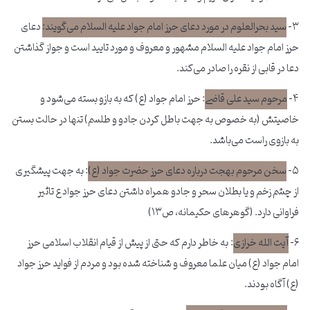
۳-
سید بحرالعلوم در مورد دعای حرز امام جواد علیه السلام می‌گویند:
دعای
حرز امام جواد علیه السلام مشهور و معروف و مورد تایید است و جواز گذاشتن
دعا در قابی از نقره را صادر می‌کند.
۴-
مرحوم سید علی قاضی
: حرز امام جواد (ع) که به بازو بسته می‌شود و
خاصیتش (به خصوص به جهت باطل کردن جادو و طلسم) تنها در حالت بستن
به بازوی راست می‌باشد.
۵-
سخن مرحوم بهجت درباره دعای حرز حضرت جواد (ع)
: به جهت پیشگیری
از چشم زخم و یا بطلان سحر و جادو همراه داشتن دعای حرز جواد ع تاثیر
فراوانی دارد. (گوهرهای حکیمانه، ص۱۳)
۶-
آیت الله خرازی
: به خاطر دارم که حتی از پیش از قیام انقلاب اسلامی حرز
امام جواد (ع) میان علما معروف و شناخته شده بود و مردم از فواید حرز جواد
(ع) آگاه بودند.