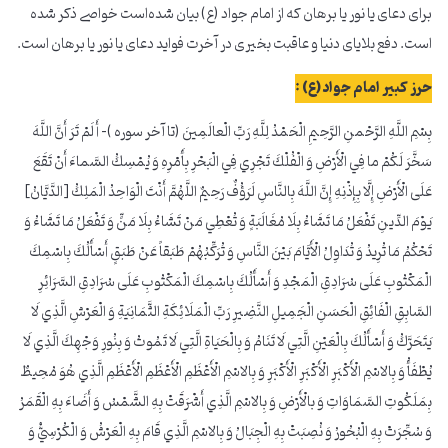
برای دعای یا نور یا برهان که از امام جواد (ع) بیان شده‌است خواصی ذکر شده
است. دفع بلایای دنیا و عاقبت بخیری در آخرت فواید دعای یا نور یا برهان است.
حرز کبیر امام جواد(ع) :
بِسْمِ اللَّهِ الرَّحْمنِ الرَّحِيمِ الْحَمْدُ لِلَّهِ رَبِّ الْعالَمِينَ (تا آخر سوره )- أَ لَمْ تَرَ أَنَّ اللَّهَ
سَخَّرَ لَكُمْ ما فِي الْأَرْضِ وَ الْفُلْكَ تَجْرِي فِي الْبَحْرِ بِأَمْرِهِ وَ يُمْسِكُ السَّماءَ أَنْ تَقَعَ
عَلَى الْأَرْضِ إِلَّا بِإِذْنِهِ إِنَّ اللَّهَ بِالنَّاسِ لَرَؤُفٌ رَحِيمٌ اللَّهُمَّ أَنْتَ الْوَاحِدُ الْمَلِكُ [الدَّيَّانُ‏]
يَوْمَ الدِّينِ تَفْعَلُ مَا تَشَاءُ بِلَا مُغَالَبَةٍ وَ تُعْطِي مَنْ تَشَاءُ بِلَا مَنٍّ وَ تَفْعَلُ مَا تَشَاءُ وَ
تَحْكُمُ مَا تُرِيدُ وَ تُدَاوِلُ الْأَيَّامَ بَيْنَ النَّاسِ وَ تُرَكِّبُهُمْ طَبَقاً عَنْ طَبَقٍ أَسْأَلُكَ بِاسْمِكَ
الْمَكْتُوبِ عَلَى سُرَادِقِ الْمَجْدِ وَ أَسْأَلُكَ بِاسْمِكَ الْمَكْتُوبِ عَلَى سُرَادِقِ السَّرَائِرِ
السَّابِقِ الْفَائِقِ الْحَسَنِ الْجَمِيلِ النَّضِيرِ رَبِّ الْمَلَائِكَةِ الثَّمَانِيَةِ وَ الْعَرْشِ الَّذِي لَا
يَتَحَرَّكُ وَ أَسْأَلُكَ بِالْعَيْنِ الَّتِي لَا تَنَامُ وَ بِالْحَيَاةِ الَّتِي لَا تَمُوتُ وَ بِنُورِ وَجْهِكَ الَّذِي لَا
يُطْفَأُ وَ بِالاسْمِ الْأَكْبَرِ الْأَكْبَرِ الْأَكْبَرِ وَ بِالاسْمِ الْأَعْظَمِ الْأَعْظَمِ الْأَعْظَمِ الَّذِي هُوَ مُحِيطٌ
بِمَلَكُوتِ السَّمَاوَاتِ وَ بالْأَرْضِ وَ بِالاسْمِ الَّذِي أَشْرَقَتْ بِهِ الشَّمْسُ وَ أَضَاءَ بِهِ الْقَمَرُ
وَ سُجِّرَتْ بِهِ الْبُحُورُ وَ نُصِبَتْ بِهِ الْجِبَالُ وَ بِالاسْمِ الَّذِي قَامَ بِهِ الْعَرْشُ وَ الْكُرْسِيُّ وَ