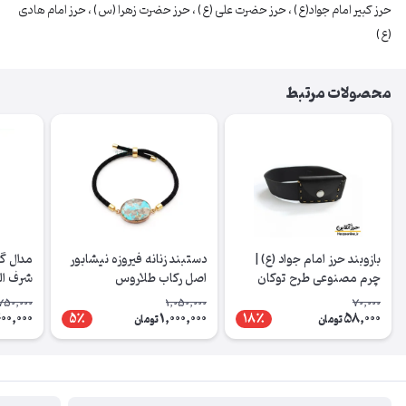
حرز کبیر امام جواد(ع) ، حرز حضرت علی (ع) ، حرز حضرت زهرا (س) ، حرز امام هادی
(ع)
محصولات مرتبط
بازوبند حرز امام جواد (ع) |
دستبند زنانه فیروزه نیشابور
مدال گر
چرم مصنوعی طرح توکان
اصل رکاب طلاروس
شرف الشم
دست‌دوز
750,000
1,050,000
70,000
00,000
1,000,000
58,000
5٪
18٪
تومان
تومان