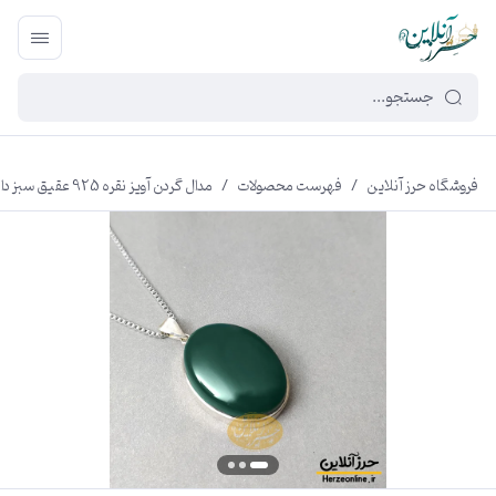
449f43cf-3da2-4422-bb12-2566cb5b8b05
فروشگاه حرز آنلاین
/
فهرست محصولات
/
مدال گردن آویز نقره 925 عقیق سبز دارای 4حرز شریف دستنویس روی پوست آهو