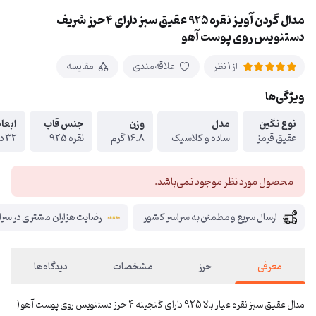
مدال گردن آویز نقره 925 عقیق سبز دارای 4حرز شریف
دستنویس روی پوست آهو
علاقه‌مندی
مقایسه
از 1 نظر
ویژگی‌ها
نوع نگین
مدل
وزن
جنس قاب
ابعاد
عقیق قرمز
ساده و کلاسیک
16.8 گرم
نقره 925
32 در 27
محصول مورد نظر موجود نمی‌باشد.
ارسال سریع و مطمئن به سراسر کشور
رضایت هزاران مشتری در سراس
معرفی
حرز
مشخصات
دیدگاه‌ها
مدال عقیق سبز نقره عیار بالا 925 دارای گنجینه 4 حرز دستنویس روی پوست آهو (