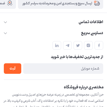
ضمان
ارسال سریع و بسته‌بندی امن و محرمانه به سراسر کشور
اطلاعات تماس
09210446578
دسترسی سریع
herzeonline@gmail.com
حساب کاربری
مشهد مقدس ،خیابان امام رضا(ع) ، حرم مطهر رضوی ، فلکه آب ، بازار
مجله فروشگاه
امام رضا (ع)
از جدید‌ترین تخفیف‌ها با‌ خبر شوید
لیست محصولات
درباره ما
ثبت
تماس با ما
مختصری درباره فروشگاه
حرز آنلاین، مجموعه‌ای تخصصی در زمینه عرضه حرزهای اصیل و دست‌نویس
اسلامی است که فعالیت خود را با تکیه بر اعتقادات پاک، آداب شرعی و کیفیت بالا، در