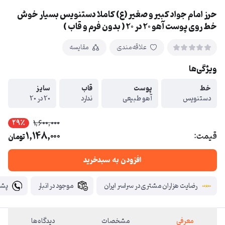
حرز امام جواد کبیر و صغیر (ع) کاملا دستنویس بسیار خوش
خط روی پوست آهو 20 در 20 ( بدون فرم و قاب )
علاقه‌مندی
مقایسه
ویژگی‌ها
خط
پوست
قاب
سایز
دستنویس
آهو طبیعی
ندارد
20 در 20
29٪
1,600,000
1,148,000
قیمت:
تومان
افزودن به سبدخرید
رضایت هزاران مشتری در سراسر ایران
موجود در انبار
پشتیبانی ۲۴ سا
معرفی
مشخصات
دیدگاه‌ها