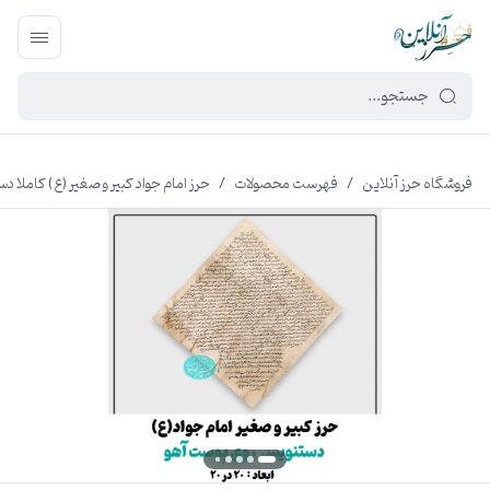
449f43cf-3da2-4422-bb12-2566cb5b8b05
فروشگاه حرز آنلاین
/
فهرست محصولات
/
حرز امام جواد کبیر و صغیر (ع) کاملا دستنویس بسی