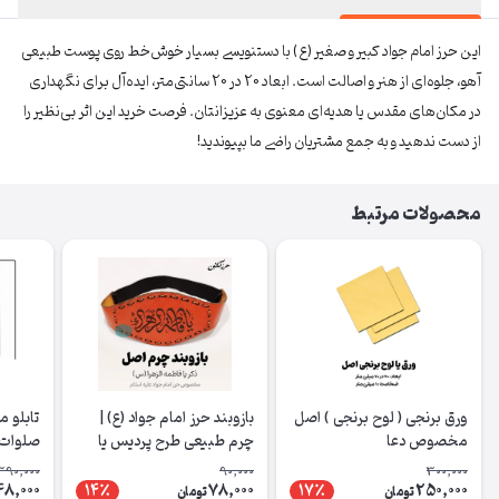
این حرز امام جواد کبیر و صغیر (ع) با دستنویسی بسیار خوش‌خط روی پوست طبیعی
آهو، جلوه‌ای از هنر و اصالت است. ابعاد 20 در 20 سانتی‌متر، ایده‌آل برای نگهداری
در مکان‌های مقدس یا هدیه‌ای معنوی به عزیزانتان. فرصت خرید این اثر بی‌نظیر را
از دست ندهید و به جمع مشتریان راضی ما بپیوندید!
محصولات مرتبط
ورق برنجی ( لوح برنجی ) اصل
بازوبند حرز امام جواد (ع) |
تابلو 
مخصوص دعا
چرم طبیعی طرح پردیس یا
صلوات 
فاطمه الزهرا س
390,000
90,000
300,000
8,000
78,000
250,000
14٪
17٪
تومان
تومان