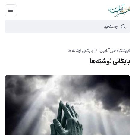
449f43cf-3da2-4422-bb12-2566cb5b8b05
فروشگاه حرز آنلاین
/
بایگانی نوشته‌ها
بایگانی نوشته‌ها