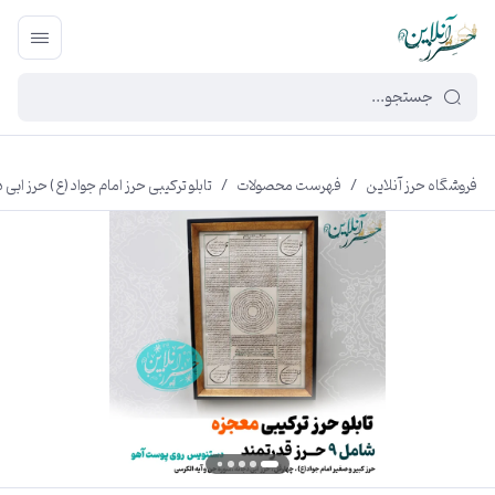
449f43cf-3da2-4422-bb12-2566cb5b8b05
فروشگاه حرز آنلاین
/
فهرست محصولات
/
تابلو ترکیبی حرز امام جواد (ع) حرز اب