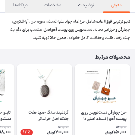
معرفی
توضیحات
مشخصات
دیدگاه‌ها
تابلو ترکیبی فوق‌العاده شامل حرز امام جواد علیه‌السلام، سوره جن، آیه‌الکرسی،
چهارقل و حرز ابی دجانه، دست‌نویس روی پوست آهو اصل، مناسب برای دفع بلا،
چشم زخم، طلسم و حفاظت کامل خانواده. همین حالا تهیه کنید.
محصولات مرتبط
حرز چهارقل دست‌نویس روی
گردنبند سنگ حدید هفت
تابلو ح
پوست آهو | نسخه اصلی با
جلاله اصل خراسانی
دستنوی
آداب شرعی
دستنویس
رعایت آ
,600,000
800,000
150,000
98,000
700,000
150,000
13٪
تومان
تومان