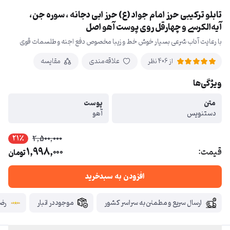
تابلو ترکیبی حرز امام جواد (ع) حرز ابی دجانه ، سوره جن،
آیه‌الکرسی و چهارقل روی پوست آهو اصل
با رعایت آداب شرعی بسیار خوش خط و زیبا مخصوص دفع اجنه و طلسمات قوی
علاقه‌مندی
مقایسه
از 406 نظر
ویژگی‌ها
متن
پوست
دستنویس
آهو
21٪
2,500,000
1,998,000
قیمت:
تومان
افزودن به سبدخرید
ارسال سریع و مطمئن به سراسر کشور
موجود در انبار
رضا