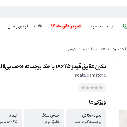
ع)
لیست محصولات
قمر در عقرب 1405
مقالات
قوانین و مقررات
نگین عقیق قرمز ۲۵×۱۸ با حک برجسته «حسبی‌الله» و آیه‌الکرسی
agate gemstone
ویژگی‌ها
نحوه حکاکی
جنس سنگ
ابعاد
برجسته‌کاری حسبی الله در مرکز cnc + دورنگاره آیه‌الكرسی لیزر
عقیق قرمز