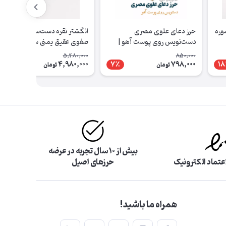
وره
حرز دعای علوی مصری
انگشتر نقره دست‌ساز طرح
دست‌نویس روی پوست آهو |
صفوی عقیق یمنی سوسنی و حرز
نسخه اصلی با رعایت کامل آداب
امام جواد a1010
5,480,000
850,000
شرعی
4,980,000
798,000
10٪
7٪
18
تومان
تومان
بیش از ۱۰ سال تجربه در عرضه
اعتماد الکترونیک
حرزهای اصیل
همراه ما باشید!