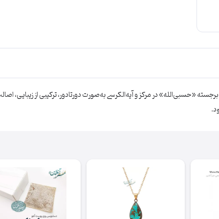
ر ابعاد استاندارد ۲۵×۱۸ میلی‌متر، با حکاکی برجسته «حسبی‌الله» در مرکز و آیه‌الکرسی به‌صورت دورتادور، ت
د.