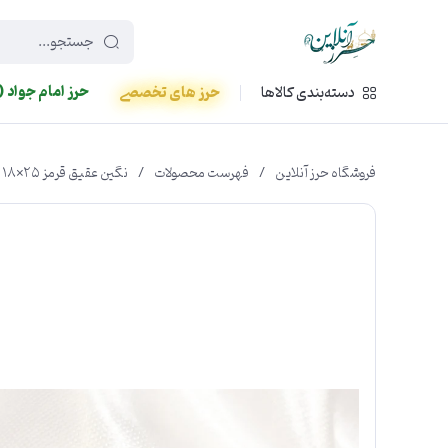
449f43cf-3da2-4422-bb12-2566cb5b8b05
حرز امام جواد (
دسته‌بندی کالاها
حرز های تخصصی
فروشگاه حرز آنلاین
/
فهرست محصولات
/
نگین عقیق قرمز ۲۵×۱۸ با حک برجسته «حسبی‌الله» و آیه‌الکرسی