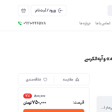
ورود / ثبت‌نام
تماس با ما
درباره ما
09210446578
مقایسه
علاقه‌مندی
7٪
800,000
750,000
قیمت:
تومان
۲۵×۱۸ میلی‌متر (مناسب انگشتر، گردنبند و دستبند)