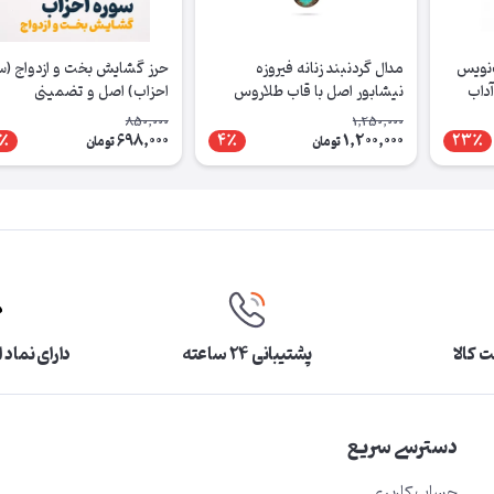
‌نویس
مدال گردنبند زنانه فیروزه
حرز گشایش بخت و ازدواج (س
آداب
نیشابور اصل با قاب طلاروس
احزاب) اصل و تضمینی
850,000
1,250,000
698,000
1,200,000
٪
4٪
23٪
تومان
تومان
 کالا
پشتیبانی ۲۴ ساعته
دارای نماد 
دسترسی سریع
حساب کاربری