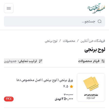
449f43cf-3da2-4422-bb12-2566cb5b8b05
فروشگاه حرز آنلاین
/
محصولات
/
لوح برنجی
لوح برنجی
فیلتر محصولات
ترتیب نمایش
:
جدیدترین
ورق برنجی ( لوح برنجی ) اصل مخصوص دعا
4.5
300,000
250,000
17٪
تومان