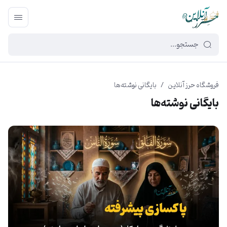
449f43cf-3da2-4422-bb12-2566cb5b8b05
فروشگاه حرز آنلاین
/
بایگانی نوشته‌ها
بایگانی نوشته‌ها