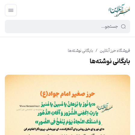
449f43cf-3da2-4422-bb12-2566cb5b8b05
فروشگاه حرز آنلاین
/
بایگانی نوشته‌ها
بایگانی نوشته‌ها