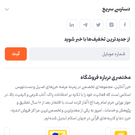
09210446578
دسترسی سریع
herzeonline@gmail.com
حساب کاربری
مشهد مقدس ،خیابان امام رضا(ع) ، حرم مطهر رضوی ، فلکه آب ، بازار
مجله فروشگاه
امام رضا (ع)
از جدید‌ترین تخفیف‌ها با‌ خبر شوید
لیست محصولات
درباره ما
ثبت
تماس با ما
مختصری درباره فروشگاه
حرز آنلاین، مجموعه‌ای تخصصی در زمینه عرضه حرزهای اصیل و دست‌نویس
اسلامی است که فعالیت خود را با تکیه بر اعتقادات پاک، آداب شرعی و کیفیت بالا، در
جوار نورانی حرم امام رضا (ع) آغاز کرده است.با افتخار بعد از 10 سال تحقیق و
پژوهش و خدمات ، امروز به یکی از معتبرترین و تخصصی‌ترین مراکز فروش ادعیه،
حرز، دعا و کتیبه‌های قرآنی در جهان اسلام تبدیل شده‌ایم.