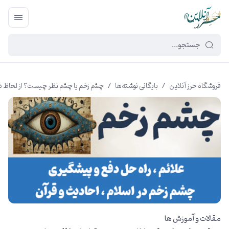
449f43cf-3da2-4422-bb12-2566cb5b8b05
فروشگاه حرز آنلاین
/
بایگانی نوشته‌ها
/
چشم زخم یا چشم نظر چیست؟ از لحاظ دین
مقالات و آموزش ها