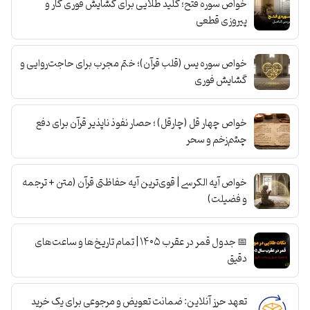
خواص سوره فتح؛ کلید طلایی برای گشایش فوری کار و
پیروزی قطعی
خواص سوره یس (قلب قرآن)؛ ختم مجرب برای حاجت‌روایی و
گشایش فوری
خواص چهار قل (چارقل) ؛ حصار نفوذ ناپذیر قرآن برای دفع
چشم‌زخم و سحر
خواص آیه الکرسی | قوی‌ترین آیه حفاظتی قرآن (متن + ترجمه
و فضیلت)
📅 جدول قمر در عقرب ۱۴۰۵ | تمام تاریخ‌ها و ساعت‌های
دقیق
تعهد حرز آنلاین: ضمانت تعویض و مرجوعی برای یک خرید