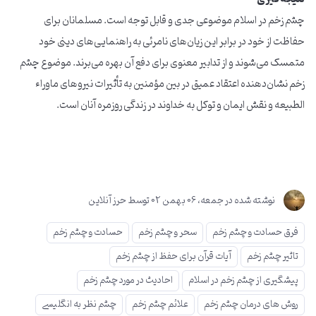
چشم زخم در اسلام موضوعی جدی و قابل توجه است. مسلمانان برای
حفاظت از خود در برابر این زیان‌های نامرئی به راهنمایی‌های دینی خود
متمسک می‌شوند و از تدابیر معنوی برای دفع آن بهره می‌برند. موضوع چشم
زخم نشان‌دهنده اعتقاد عمیق در بین مؤمنین به تأثیرات نیروهای ماوراء
الطبیعه و نقش ایمان و توکل به خداوند در زندگی روزمره آنان است.
نوشته شده در
جمعه، 06 بهمن 02
توسط
حرز آنلاین
فرق حسادت و چشم زخم
سحر و چشم زخم
حسادت و چشم زخم
تاثیر چشم زخم
آیات قرآن برای حفظ از چشم زخم
پیشگیری از چشم زخم در اسلام
احادیث در مورد چشم زخم
روش های درمان چشم زخم
علائم چشم زخم
چشم نظر به انگلیسی