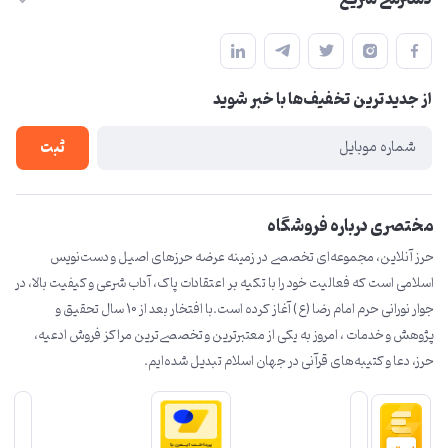
herzeonline@gmail.com
حساب کاربری
مشهد مقدس ،خیابان امام رضا(ع) ، حرم مطهر رضوی ، فلکه آب ، بازار
مجله فروشگاه
امام رضا (ع)
از جدید‌ترین تخفیف‌ها با‌ خبر شوید
لیست محصولات
درباره ما
ثبت
تماس با ما
مختصری درباره فروشگاه
حرز آنلاین، مجموعه‌ای تخصصی در زمینه عرضه حرزهای اصیل و دست‌نویس
اسلامی است که فعالیت خود را با تکیه بر اعتقادات پاک، آداب شرعی و کیفیت بالا، در
جوار نورانی حرم امام رضا (ع) آغاز کرده است.با افتخار بعد از 10 سال تحقیق و
پژوهش و خدمات ، امروز به یکی از معتبرترین و تخصصی‌ترین مراکز فروش ادعیه،
حرز، دعا و کتیبه‌های قرآنی در جهان اسلام تبدیل شده‌ایم.