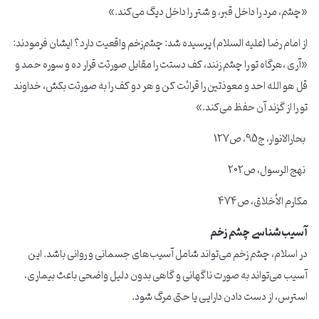
«چشم، مرد را داخل قبر، و شتر را داخل دیگ می‌کند.»
از امام رضا (علیه السلام) پرسیده شد: چشم‌زخم واقعیت دارد؟ ایشان فرمودند:
«آری ،هرگاه تو را چشم زنند، کف دستت را مقابل صورتت قرار ده و سوره حمد و
قل هو الله احد و معوذتین را قرائت کن و هر دو کف را به صورتت بکش، خداوند
تو را از گزند آن حفظ می‌کند.»
بحارالانوار، ج95، ص127
نهج الرسول، ص202
مکارم الأخلاق، ص474
آسیب‌شناسی چشم زخم
در اسلام، چشم زخم می‌تواند شامل آسیب‌های جسمانی و روانی باشد. این
آسیب می‌تواند به صورت ناگهانی و گاهی بدون دلیل واضحی باعث بیماری،
استرس، از دست دادن دارایی یا حتی مرگ شود.