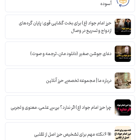
آسوده
حرز امام جواد (ع) برای بخت گشایی قوی: پایان گره‌های
ازدواج و تسریع در وصال
دعای جوشن صغیر (دانلود متن، ترجمه و صوت)
درباره ما | مجموعه تخصصی حرز آنلاین
چرا حرز امام جواد (ع) اثر ندارد؟ بررسی علمی، معنوی و تجربی
🎯 6 نکته مهم برای تشخیص حرز اصل از تقلبی