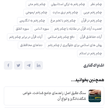
چشم نظر
چشم زخم به ترکی استانبولی
چشم زخم متن
چشم زخم عربی
چشم زخم نینی سایت
چشم زخم ایموجی
چشم زخم در قرآن
چشم زخم با تخم مرغ
چشم زخم به انگلیسی
اهمیت آیات قرآن در مقابله با چشم زخم
سوره الناس
سوره الفلق
آیات حفاظتی قرآن
دفع چشم زخم اسلامی
آیات قرآن در برابر چشم زخم
روش های اسلامی برای جلوگیری از چشم زخم
دعاهای محافظتی
چشم زخم در اسلام
اشتراک‌گذاری
همچنین بخوانید...
سنگ عقیق اصل: راهنمای جامع شناخت، خواص
شگفت‌انگیز و انواع آن