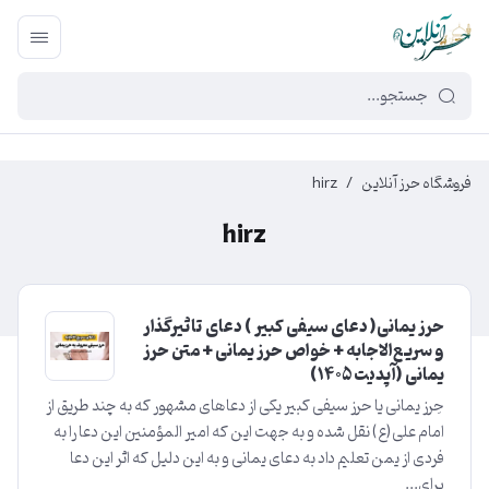
449f43cf-3da2-4422-bb12-2566cb5b8b05
فروشگاه حرز آنلاین
/
hirz
hirz
حرز یمانی( دعای سیفی کبیر ) دعای تاثیرگذار
و سریع‌الاجابه + خواص حرز یمانی + متن حرز
یمانی (آپدیت ۱۴۰5)
حِرز یمانی یا حرز سیفی کبیر یکی از دعاهای مشهور که به چند طریق از
امام علی(ع) نقل شده و به جهت این که امیر المؤمنین این دعا را به
فردی از یمن تعلیم داد به دعای یمانی و به این دلیل که اثر این دعا
برای...