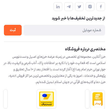
herzeonline@gmail.com
حساب کاربری
مشهد مقدس ،خیابان امام رضا(ع) ، حرم مطهر رضوی ، فلکه آب ، بازار
مجله فروشگاه
امام رضا (ع)
از جدید‌ترین تخفیف‌ها با‌ خبر شوید
لیست محصولات
درباره ما
ثبت
تماس با ما
مختصری درباره فروشگاه
حرز آنلاین، مجموعه‌ای تخصصی در زمینه عرضه حرزهای اصیل و دست‌نویس
اسلامی است که فعالیت خود را با تکیه بر اعتقادات پاک، آداب شرعی و کیفیت بالا، در
جوار نورانی حرم امام رضا (ع) آغاز کرده است.با افتخار بعد از 10 سال تحقیق و
پژوهش و خدمات ، امروز به یکی از معتبرترین و تخصصی‌ترین مراکز فروش ادعیه،
حرز، دعا و کتیبه‌های قرآنی در جهان اسلام تبدیل شده‌ایم.