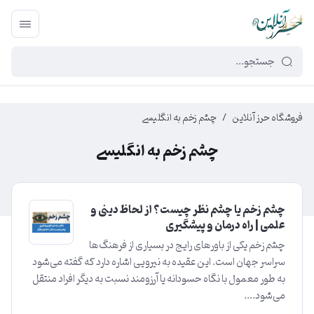
449f43cf-3da2-4422-bb12-2566cb5b8b05
فروشگاه حرز آنلاین
/
چشم زخم به انگلیسی
چشم زخم به انگلیسی
چشم زخم یا چشم نظر چیست؟ از لحاظ دینی و
علمی | راه درمان و پیشگیری
چشم زخم یکی از باورهای رایج در بسیاری از فرهنگ‌ها
سراسر جهان است. این عقیده به نیرویی اشاره دارد که گفته می‌شود
به طور معمول با نگاه حسودانه یا آرزومند نسبت به دیگر افراد منتقل
می‌شود....