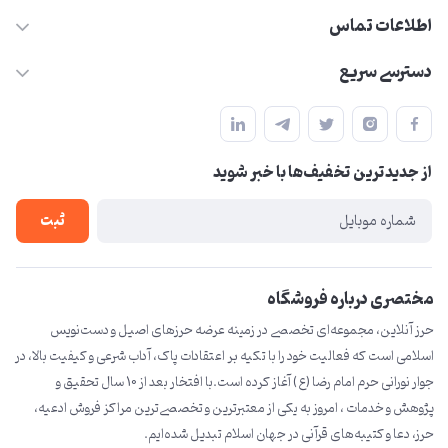
اطلاعات تماس
09210446578
دسترسی سریع
herzeonline@gmail.com
حساب کاربری
مشهد مقدس ،خیابان امام رضا(ع) ، حرم مطهر رضوی ، فلکه آب ، بازار
مجله فروشگاه
امام رضا (ع)
از جدید‌ترین تخفیف‌ها با‌ خبر شوید
لیست محصولات
درباره ما
ثبت
تماس با ما
مختصری درباره فروشگاه
حرز آنلاین، مجموعه‌ای تخصصی در زمینه عرضه حرزهای اصیل و دست‌نویس
اسلامی است که فعالیت خود را با تکیه بر اعتقادات پاک، آداب شرعی و کیفیت بالا، در
جوار نورانی حرم امام رضا (ع) آغاز کرده است.با افتخار بعد از 10 سال تحقیق و
پژوهش و خدمات ، امروز به یکی از معتبرترین و تخصصی‌ترین مراکز فروش ادعیه،
حرز، دعا و کتیبه‌های قرآنی در جهان اسلام تبدیل شده‌ایم.