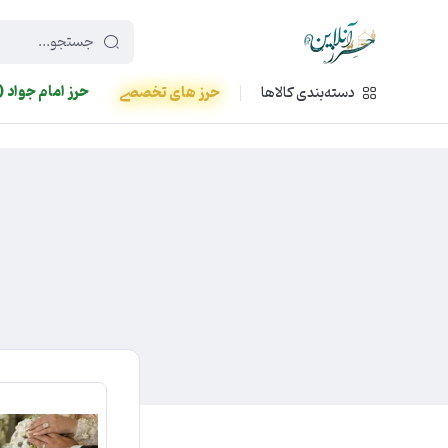
449f43cf-3da2-4422-bb12-2566cb5b8b05
حرز امام جواد (
دسته‌بندی کالاها
حرز های تخصصی