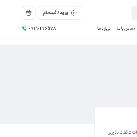
ورود / ثبت‌نام
تماس با ما
درباره ما
09210446578
رات شگفت‌انگیزی