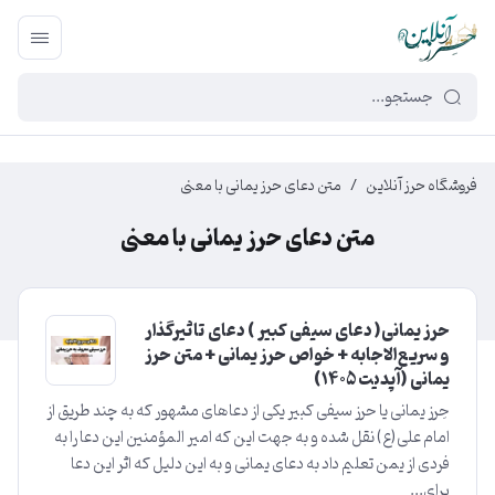
449f43cf-3da2-4422-bb12-2566cb5b8b05
فروشگاه حرز آنلاین
/
متن دعای حرز یمانی با معنی
متن دعای حرز یمانی با معنی
حرز یمانی( دعای سیفی کبیر ) دعای تاثیرگذار
و سریع‌الاجابه + خواص حرز یمانی + متن حرز
یمانی (آپدیت ۱۴۰5)
حِرز یمانی یا حرز سیفی کبیر یکی از دعاهای مشهور که به چند طریق از
امام علی(ع) نقل شده و به جهت این که امیر المؤمنین این دعا را به
فردی از یمن تعلیم داد به دعای یمانی و به این دلیل که اثر این دعا
برای...