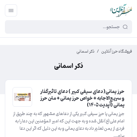
449f43cf-3da2-4422-bb12-2566cb5b8b05
فروشگاه حرز آنلاین
/
ذکر اسمانی
ذکر اسمانی
حرز یمانی( دعای سیفی کبیر ) دعای تاثیرگذار
و سریع‌الاجابه + خواص حرز یمانی + متن حرز
یمانی (آپدیت ۱۴۰5)
حِرز یمانی یا حرز سیفی کبیر یکی از دعاهای مشهور که به چند طریق از
امام علی(ع) نقل شده و به جهت این که امیر المؤمنین این دعا را به
فردی از یمن تعلیم داد به دعای یمانی و به این دلیل که اثر این دعا
برای...