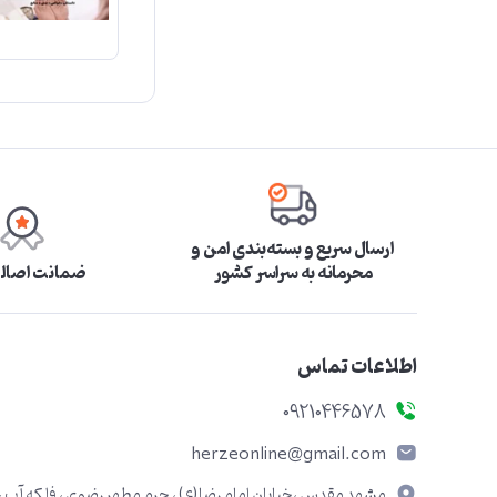
ارسال سریع و بسته‌بندی امن و
محرمانه به سراسر کشور
ضمانت اصالت
اطلاعات تماس
09210446578
herzeonline@gmail.com
مشهد مقدس ،خیابان امام رضا(ع) ، حرم مطهر رضوی ، فلکه آب ،