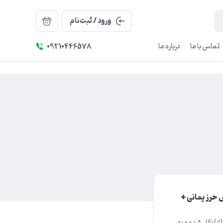
ورود / ثبت‌نام
تماس با ما
درباره ما
09210446578
 حرز یمانی +
(ع) نقل شده و به