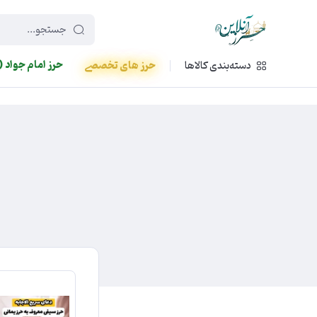
449f43cf-3da2-4422-bb12-2566cb5b8b05
حرز امام جواد (
دسته‌بندی کالاها
حرز های تخصصی