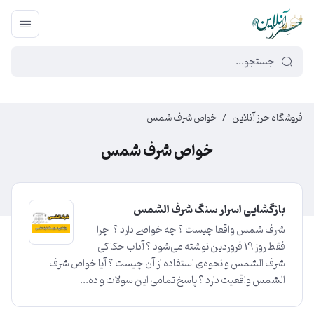
449f43cf-3da2-4422-bb12-2566cb5b8b05
فروشگاه حرز آنلاین
/
خواص شرف شمس
خواص شرف شمس
بازگشایی اسرار سنگ شرف الشمس
شرف شمس واقعا چیست ؟ چه خواصی دارد ؟ چرا
فقط روز 19 فروردین نوشته می‌شود ؟ آداب حکاکی
شرف الشمس و نحوه‌ی استفاده از آن چیست ؟ آیا خواص شرف
الشمس واقعیت دارد ؟ پاسخ تمامی این سولات و ده...