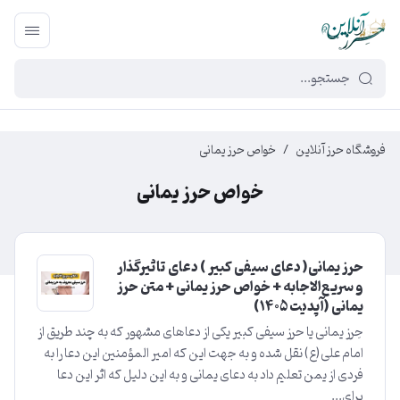
449f43cf-3da2-4422-bb12-2566cb5b8b05
فروشگاه حرز آنلاین
/
خواص حرز یمانی
خواص حرز یمانی
حرز یمانی( دعای سیفی کبیر ) دعای تاثیرگذار
و سریع‌الاجابه + خواص حرز یمانی + متن حرز
یمانی (آپدیت ۱۴۰5)
حِرز یمانی یا حرز سیفی کبیر یکی از دعاهای مشهور که به چند طریق از
امام علی(ع) نقل شده و به جهت این که امیر المؤمنین این دعا را به
فردی از یمن تعلیم داد به دعای یمانی و به این دلیل که اثر این دعا
برای...