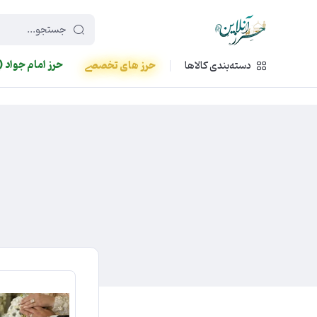
449f43cf-3da2-4422-bb12-2566cb5b8b05
حرز امام جواد (
دسته‌بندی کالاها
حرز های تخصصی