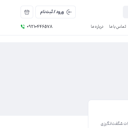
ورود / ثبت‌نام
تماس با ما
درباره ما
09210446578
رات شگفت‌انگیزی