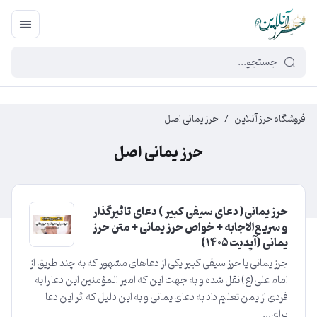
449f43cf-3da2-4422-bb12-2566cb5b8b05
فروشگاه حرز آنلاین
/
حرز یمانی اصل
حرز یمانی اصل
حرز یمانی( دعای سیفی کبیر ) دعای تاثیرگذار
و سریع‌الاجابه + خواص حرز یمانی + متن حرز
یمانی (آپدیت ۱۴۰5)
حِرز یمانی یا حرز سیفی کبیر یکی از دعاهای مشهور که به چند طریق از
امام علی(ع) نقل شده و به جهت این که امیر المؤمنین این دعا را به
فردی از یمن تعلیم داد به دعای یمانی و به این دلیل که اثر این دعا
برای...