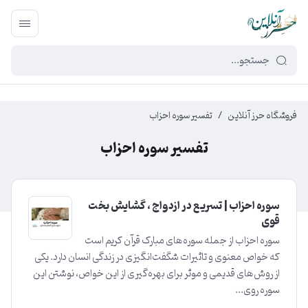
449f43cf-3da2-4422-bb12-2566cb5b8b05
فروشگاه حرز آنلاین
/
تفسیر سوره احزاب
تفسیر سوره احزاب
سوره احزاب | تسریع در ازدواج ، گشایش بخت
قوی
سوره احزاب از جمله سوره‌های مبارک قرآن کریم است
که خواص معنوی و تاثیرات شگفت‌انگیزی در زندگی انسان دارد. یکی
از روش‌های قدیمی و موثر برای بهره‌گیری از این خواص، نوشتن این
سوره روی...