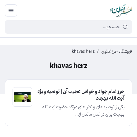
449f43cf-3da2-4422-bb12-2566cb5b8b05
فروشگاه حرز آنلاین
/
khavas herz
khavas herz
حرز امام جواد و خواص عجیب آن | توصیه ویژه
آیت الله بهجت
یکی از توصیه‌های و نظر های مؤکد حضرت ایت الله
بهجت برای در امان ماندن از...