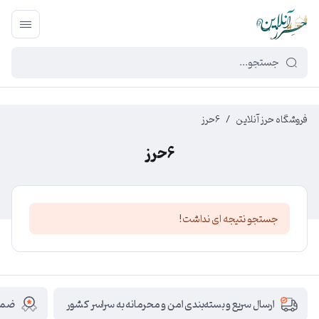
449f43cf-3da2-4422-bb12-2566cb5b8b05
فروشگاه حرز آنلاین
/
6حرز
6حرز
جستجو نتیجه ای نداشت!
ضمان
ارسال سریع و بسته‌بندی امن و محرمانه به سراسر کشور