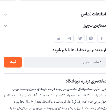
اطلاعات تماس
09210446578
دسترسی سریع
herzeonline@gmail.com
حساب کاربری
مشهد مقدس ،خیابان امام رضا(ع) ، حرم مطهر رضوی ، فلکه آب ، بازار
مجله فروشگاه
امام رضا (ع)
از جدید‌ترین تخفیف‌ها با‌ خبر شوید
لیست محصولات
درباره ما
ثبت
تماس با ما
مختصری درباره فروشگاه
حرز آنلاین، مجموعه‌ای تخصصی در زمینه عرضه حرزهای اصیل و دست‌نویس
اسلامی است که فعالیت خود را با تکیه بر اعتقادات پاک، آداب شرعی و کیفیت بالا، در
جوار نورانی حرم امام رضا (ع) آغاز کرده است.با افتخار بعد از 10 سال تحقیق و
پژوهش و خدمات ، امروز به یکی از معتبرترین و تخصصی‌ترین مراکز فروش ادعیه،