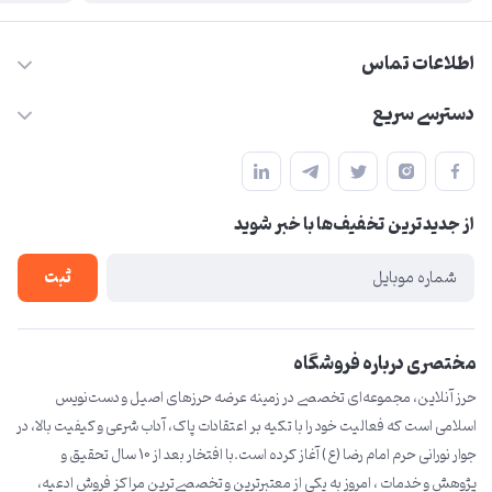
اطلاعات تماس
09210446578
دسترسی سریع
herzeonline@gmail.com
حساب کاربری
مشهد مقدس ،خیابان امام رضا(ع) ، حرم مطهر رضوی ، فلکه آب ، بازار
مجله فروشگاه
امام رضا (ع)
از جدید‌ترین تخفیف‌ها با‌ خبر شوید
لیست محصولات
درباره ما
ثبت
تماس با ما
مختصری درباره فروشگاه
حرز آنلاین، مجموعه‌ای تخصصی در زمینه عرضه حرزهای اصیل و دست‌نویس
اسلامی است که فعالیت خود را با تکیه بر اعتقادات پاک، آداب شرعی و کیفیت بالا، در
جوار نورانی حرم امام رضا (ع) آغاز کرده است.با افتخار بعد از 10 سال تحقیق و
پژوهش و خدمات ، امروز به یکی از معتبرترین و تخصصی‌ترین مراکز فروش ادعیه،