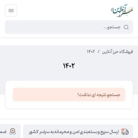
449f43cf-3da2-4422-bb12-2566cb5b8b05
فروشگاه حرز آنلاین
/
1402
1402
جستجو نتیجه ای نداشت!
ضمان
ارسال سریع و بسته‌بندی امن و محرمانه به سراسر کشور