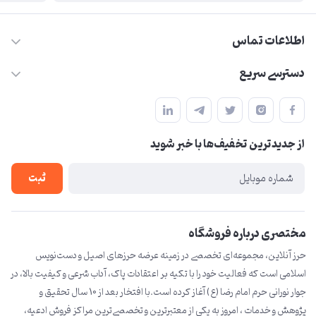
اطلاعات تماس
09210446578
دسترسی سریع
herzeonline@gmail.com
حساب کاربری
مشهد مقدس ،خیابان امام رضا(ع) ، حرم مطهر رضوی ، فلکه آب ، بازار
مجله فروشگاه
امام رضا (ع)
از جدید‌ترین تخفیف‌ها با‌ خبر شوید
لیست محصولات
درباره ما
ثبت
تماس با ما
مختصری درباره فروشگاه
حرز آنلاین، مجموعه‌ای تخصصی در زمینه عرضه حرزهای اصیل و دست‌نویس
اسلامی است که فعالیت خود را با تکیه بر اعتقادات پاک، آداب شرعی و کیفیت بالا، در
جوار نورانی حرم امام رضا (ع) آغاز کرده است.با افتخار بعد از 10 سال تحقیق و
پژوهش و خدمات ، امروز به یکی از معتبرترین و تخصصی‌ترین مراکز فروش ادعیه،