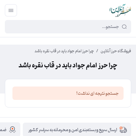
449f43cf-3da2-4422-bb12-2566cb5b8b05
فروشگاه حرز آنلاین
/
چرا حرز امام جواد باید در قاب نقره باشد
چرا حرز امام جواد باید در قاب نقره باشد
جستجو نتیجه ای نداشت!
ضمان
ارسال سریع و بسته‌بندی امن و محرمانه به سراسر کشور