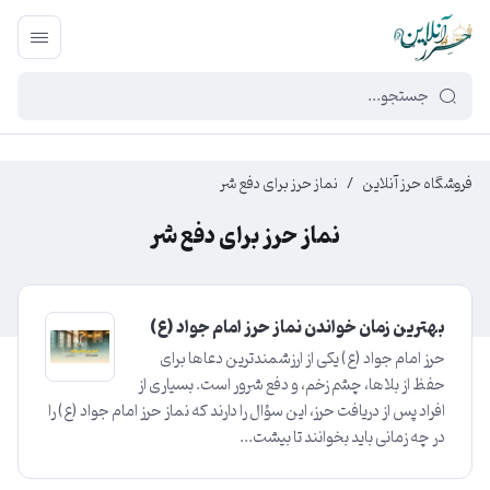
449f43cf-3da2-4422-bb12-2566cb5b8b05
فروشگاه حرز آنلاین
/
نماز حرز برای دفع شر
نماز حرز برای دفع شر
بهترین زمان خواندن نماز حرز امام جواد (ع)
حرز امام جواد (ع) یکی از ارزشمندترین دعاها برای
حفظ از بلاها، چشم زخم، و دفع شرور است. بسیاری از
افراد پس از دریافت حرز، این سؤال را دارند که نماز حرز امام جواد (ع) را
در چه زمانی باید بخوانند تا بیشت...