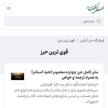
449f43cf-3da2-4422-bb12-2566cb5b8b05
فروشگاه حرز آنلاین
/
قوی ترین حرز
قوی ترین حرز
متن کامل حرز چهارده معصوم (علیه السلام)
به همراه ترجمه و خواص
حرزها و ادعیه مأثور از اهل بیت (ع)، قوی‌ترین
سپرهای معنوی برای در امان ماندن از بلایا، بیماری‌ها و انرژی‌های
منفی هستند. بر اساس منابع معتبر شیعه مانند کتاب ارزشمند
«مهج‌ الد...