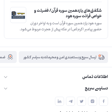
شگفتی‌های یازدهمین سوره قرآن/ فضیلت و
خواص قرائت سوره هود
سوره هود یازدهمین سوره قرآن است و به اواخر دوران
حضور پیامبر اکرم(ص) در مکه پیش از هجرت مربوط می‌شود.
ضمان
ارسال سریع و بسته‌بندی امن و محرمانه به سراسر کشور
اطلاعات تماس
09210446578
دسترسی سریع
herzeonline@gmail.com
حساب کاربری
مشهد مقدس ،خیابان امام رضا(ع) ، حرم مطهر رضوی ، فلکه آب ، بازار
مجله فروشگاه
امام رضا (ع)