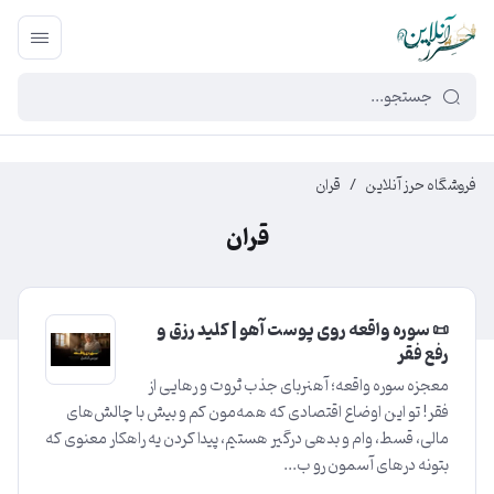
449f43cf-3da2-4422-bb12-2566cb5b8b05
فروشگاه حرز آنلاین
/
قران
قران
📜 سوره واقعه روی پوست آهو | کلید رزق و
رفع فقر
معجزه سوره واقعه؛ آهنربای جذب ثروت و رهایی از
فقر! تو این اوضاع اقتصادی که همه‌مون کم و بیش با چالش‌های
مالی، قسط، وام و بدهی درگیر هستیم، پیدا کردن یه راهکار معنوی که
بتونه درهای آسمون رو ب...