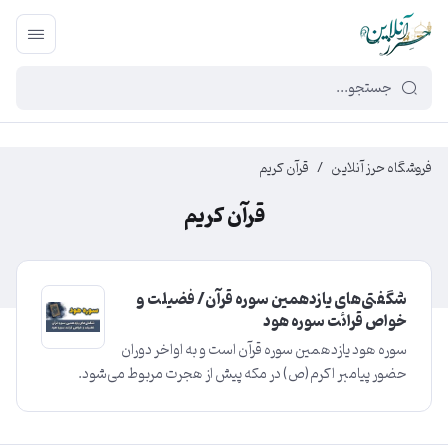
449f43cf-3da2-4422-bb12-2566cb5b8b05
فروشگاه حرز آنلاین
/
قرآن کریم
قرآن کریم
شگفتی‌های یازدهمین سوره قرآن/ فضیلت و
خواص قرائت سوره هود
سوره هود یازدهمین سوره قرآن است و به اواخر دوران
حضور پیامبر اکرم(ص) در مکه پیش از هجرت مربوط می‌شود.