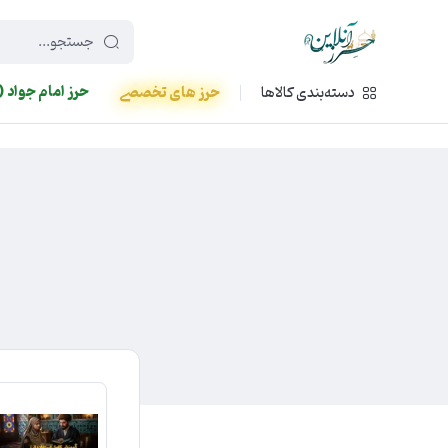
449f43cf-3da2-4422-bb12-2566cb5b8b05
حرز امام جواد (
دسته‌بندی کالاها
حرز های تخصصی