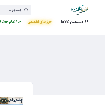
449f43cf-3da2-4422-bb12-2566cb5b8b05
حرز امام جواد (
دسته‌بندی کالاها
حرز های تخصصی