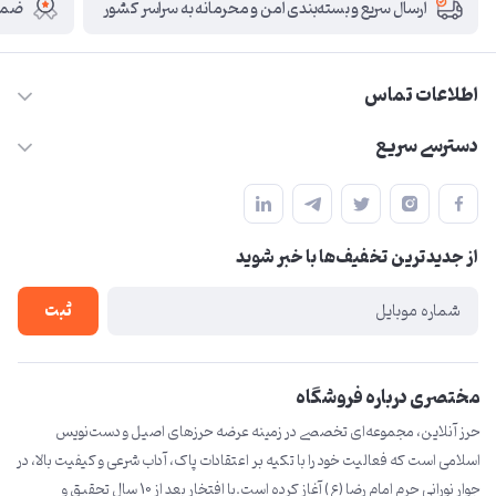
ضمان
ارسال سریع و بسته‌بندی امن و محرمانه به سراسر کشور
اطلاعات تماس
09210446578
دسترسی سریع
herzeonline@gmail.com
حساب کاربری
مشهد مقدس ،خیابان امام رضا(ع) ، حرم مطهر رضوی ، فلکه آب ، بازار
مجله فروشگاه
امام رضا (ع)
از جدید‌ترین تخفیف‌ها با‌ خبر شوید
لیست محصولات
درباره ما
ثبت
تماس با ما
مختصری درباره فروشگاه
حرز آنلاین، مجموعه‌ای تخصصی در زمینه عرضه حرزهای اصیل و دست‌نویس
اسلامی است که فعالیت خود را با تکیه بر اعتقادات پاک، آداب شرعی و کیفیت بالا، در
جوار نورانی حرم امام رضا (ع) آغاز کرده است.با افتخار بعد از 10 سال تحقیق و