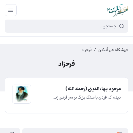
449f43cf-3da2-4422-bb12-2566cb5b8b05
فروشگاه حرز آنلاین
/
فرحزاد
فرحزاد
مرحوم بهاءالدینی (رحمه الله)
دیدم که فردی با سنگ بزرگ بر سر فردی زد...