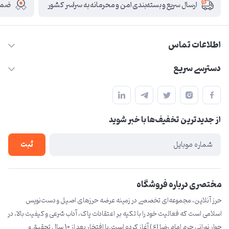
ضمان
ارسال سریع و بسته‌بندی امن و محرمانه به سراسر کشور
اطلاعات تماس
09210446578
دسترسی سریع
herzeonline@gmail.com
حساب کاربری
مشهد مقدس ،خیابان امام رضا(ع) ، حرم مطهر رضوی ، فلکه آب ، بازار
مجله فروشگاه
امام رضا (ع)
از جدید‌ترین تخفیف‌ها با‌ خبر شوید
لیست محصولات
درباره ما
ثبت
تماس با ما
مختصری درباره فروشگاه
حرز آنلاین، مجموعه‌ای تخصصی در زمینه عرضه حرزهای اصیل و دست‌نویس
اسلامی است که فعالیت خود را با تکیه بر اعتقادات پاک، آداب شرعی و کیفیت بالا، در
جوار نورانی حرم امام رضا (ع) آغاز کرده است.با افتخار بعد از 10 سال تحقیق و