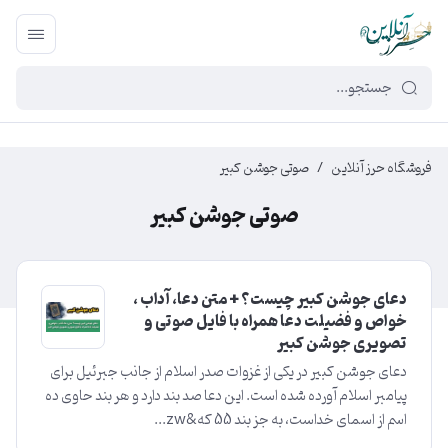
449f43cf-3da2-4422-bb12-2566cb5b8b05
فروشگاه حرز آنلاین
/
صوتی جوشن کبیر
صوتی جوشن کبیر
دعای جوشن کبیر چیست؟ + متن دعا، آداب ،
خواص و فضیلت دعا همراه با فایل صوتی و
تصویری جوشن کبیر
دعای جوشن کبیر در یکی از غزوات صدر اسلام از جانب جبرئیل برای
پیامبر اسلام آورده شده است. این‌ دعا صد بند دارد و هر بند حاوی‌ ده‌
اسم از اسمای‌ خداست‌، به‌ جز بند 55 که&zw...