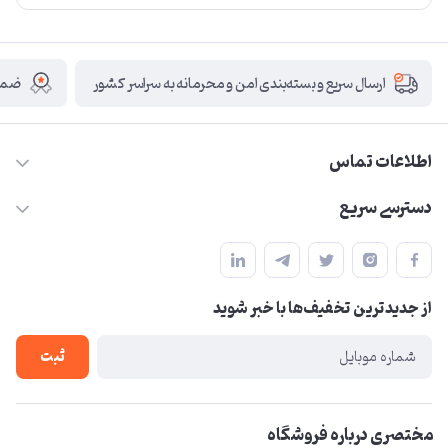
ضمان
ارسال سریع و بسته‌بندی امن و محرمانه به سراسر کشور
اطلاعات تماس
09210446578
دسترسی سریع
herzeonline@gmail.com
حساب کاربری
مشهد مقدس ،خیابان امام رضا(ع) ، حرم مطهر رضوی ، فلکه آب ، بازار
مجله فروشگاه
امام رضا (ع)
از جدید‌ترین تخفیف‌ها با‌ خبر شوید
لیست محصولات
درباره ما
ثبت
تماس با ما
مختصری درباره فروشگاه