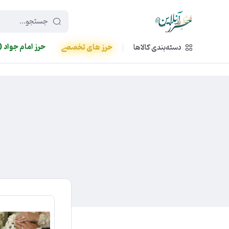
449f43cf-3da2-4422-bb12-2566cb5b8b05
حرز امام جواد (
دسته‌بندی کالاها
حرز های تخصصی