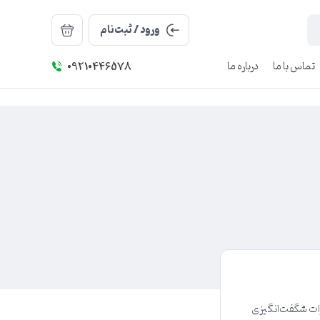
ورود / ثبت‌نام
تماس با ما
درباره ما
09210446578
رات شگفت‌انگیزی