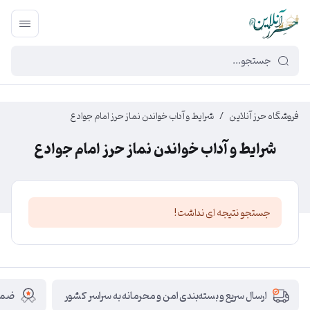
449f43cf-3da2-4422-bb12-2566cb5b8b05
فروشگاه حرز آنلاین
/
شرایط و آداب خواندن نماز حرز امام جواد ع
شرایط و آداب خواندن نماز حرز امام جواد ع
جستجو نتیجه ای نداشت!
ضمان
ارسال سریع و بسته‌بندی امن و محرمانه به سراسر کشور