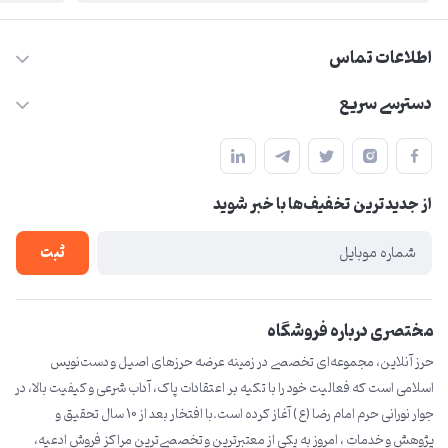
اطلاعات تماس
09210446578
دسترسی سریع
herzeonline@gmail.com
حساب کاربری
مشهد مقدس ،خیابان امام رضا(ع) ، حرم مطهر رضوی ، فلکه آب ، بازار
مجله فروشگاه
امام رضا (ع)
از جدید‌ترین تخفیف‌ها با‌ خبر شوید
لیست محصولات
درباره ما
ثبت
تماس با ما
مختصری درباره فروشگاه
حرز آنلاین، مجموعه‌ای تخصصی در زمینه عرضه حرزهای اصیل و دست‌نویس
اسلامی است که فعالیت خود را با تکیه بر اعتقادات پاک، آداب شرعی و کیفیت بالا، در
جوار نورانی حرم امام رضا (ع) آغاز کرده است.با افتخار بعد از 10 سال تحقیق و
پژوهش و خدمات ، امروز به یکی از معتبرترین و تخصصی‌ترین مراکز فروش ادعیه،