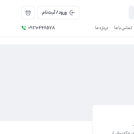
ورود / ثبت‌نام
تماس با ما
درباره ما
09210446578
ر مکه پیش از