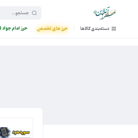
449f43cf-3da2-4422-bb12-2566cb5b8b05
حرز امام جواد (
دسته‌بندی کالاها
حرز های تخصصی