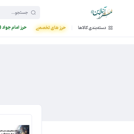
449f43cf-3da2-4422-bb12-2566cb5b8b05
حرز امام جواد (
دسته‌بندی کالاها
حرز های تخصصی