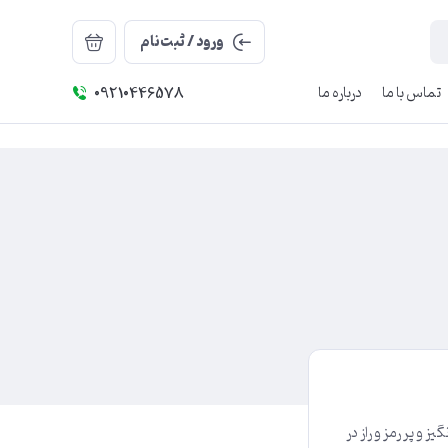
ورود / ثبت‌نام
تماس با ما
درباره ما
09210446578
و پر رمز و راز در